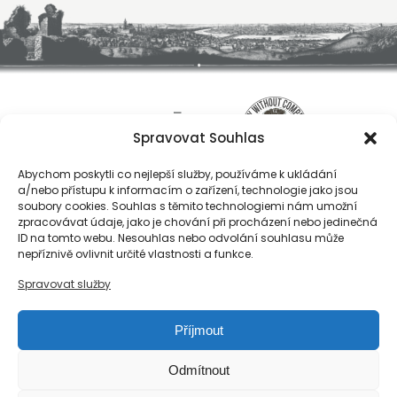
Spravovat Souhlas
Abychom poskytli co nejlepší služby, používáme k ukládání
a/nebo přístupu k informacím o zařízení, technologie jako jsou
soubory cookies. Souhlas s těmito technologiemi nám umožní
zpracovávat údaje, jako je chování při procházení nebo jedinečná
ID na tomto webu. Nesouhlas nebo odvolání souhlasu může
O nás
nepříznivě ovlivnit určité vlastnosti a funkce.
Registrace
Spravovat služby
Kontakty
Reference
Příjmout
Obchodní podmínky
Zásady ochrany osobních údajů
Odmítnout
Reklamační řád společnosti Národní export, s.r.o.