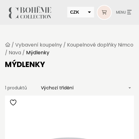
CZK
MENU
EUR
HUF
/
Vybavení koupelny
/
Koupelnové doplňky Nimco
MUR
/
Nava
/
Mýdlenky
MÝDLENKY
1 produktů