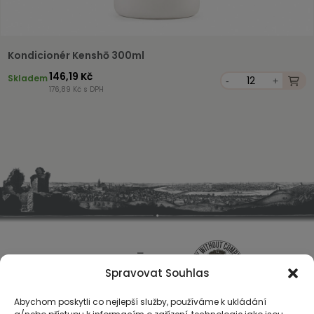
Kondicionér Kenshō 300ml
146,19 Kč
Skladem
-
+
176,89 Kč s DPH
Spravovat Souhlas
Abychom poskytli co nejlepší služby, používáme k ukládání