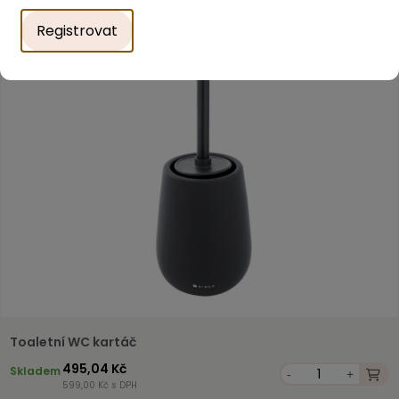
Registrovat
Toaletní WC kartáč
495,04 Kč
Skladem
-
+
599,00 Kč s DPH