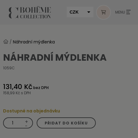
CZK
MENU
EUR
HUF
/
Náhradní mýdlenka
MUR
NÁHRADNÍ MÝDLENKA
1059C
131,40 Kč
bez DPH
158,99 Kč
s DPH
Dostupné na objednávku
+
Náhradní
PŘIDAT DO KOŠÍKU
mýdlenka
-
množství