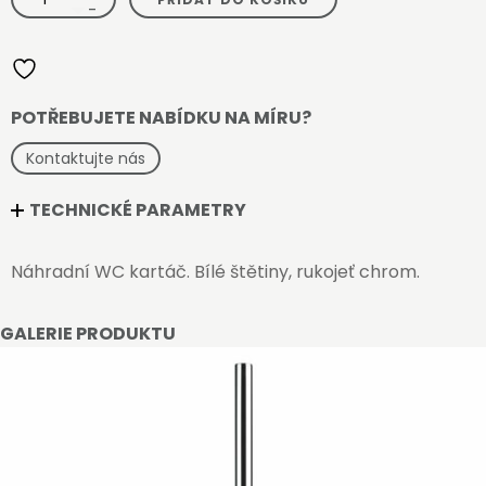
WC
-
KARTÁČ
-
bílý
množství
POTŘEBUJETE NABÍDKU NA MÍRU?
Kontaktujte nás
TECHNICKÉ PARAMETRY
Náhradní WC kartáč. Bílé štětiny, rukojeť chrom.
GALERIE PRODUKTU