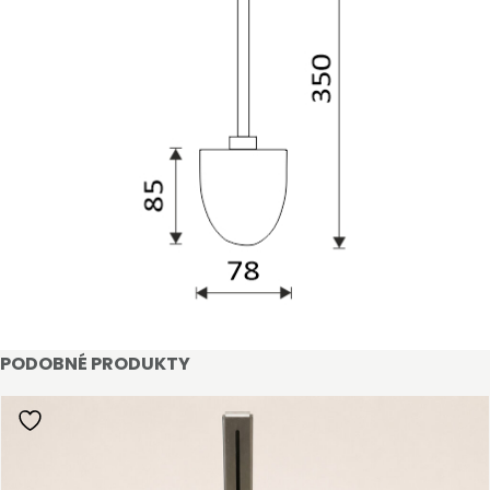
STAŇTE SE KLIENTEM
Stát se klientem velkoobchodu Bohéme Collection
PODOBNÉ PRODUKTY
je jednoduché, stačí podnikat a mít platné IČO.
Kromě snadnějšího procesu objednávek můžete
získat slevy až do výše 25 % v závislosti na velikosti
vašeho zařízení.