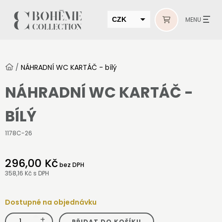
CZK
MENU
EUR
HUF
/
NÁHRADNÍ WC KARTÁČ - bílý
MUR
NÁHRADNÍ WC KARTÁČ -
BÍLÝ
1178C-26
296,00 Kč
bez DPH
358,16 Kč
s DPH
Dostupné na objednávku
+
NÁHRADNÍ
PŘIDAT DO KOŠÍKU