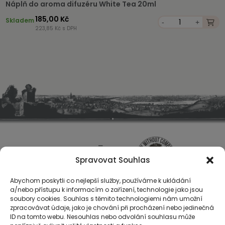
Náplň do aroma difuzéru White Tea 20ml
185,00 Kč
Skladem
-
+
223,85 Kč s DPH
Spravovat Souhlas
Abychom poskytli co nejlepší služby, používáme k ukládání
a/nebo přístupu k informacím o zařízení, technologie jako jsou
soubory cookies. Souhlas s těmito technologiemi nám umožní
zpracovávat údaje, jako je chování při procházení nebo jedinečná
ID na tomto webu. Nesouhlas nebo odvolání souhlasu může
O nás