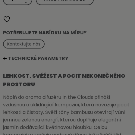
do
-
aroma
difuzéru
In
the
Clouds
20ml
množství
POTŘEBUJETE NABÍDKU NA MÍRU?
Kontaktujte nás
TECHNICKÉ PARAMETRY
LEHKOST, SVĚŽEST A POCIT NEKONEČNÉHO
PROSTORU
Náplň do aroma difuzéru In the Clouds přináší
vzdušnou a uklidňující kompozici, která navozuje pocit
lehkosti a čistoty. Svěží tóny bambusu otevírají vůni
jemnou zelenou energií, kterou doplňuje elegantní
jasmín dodávající květinovou hloubku. Celou
kompozici uzemňuje cedrové dřevo, jež přináší klid,