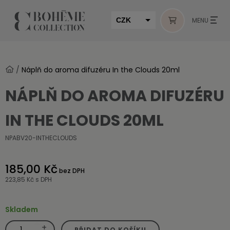
CZK
MENU
EUR
HUF
/
Náplň do aroma difuzéru In the Clouds 20ml
MUR
NÁPLŇ DO AROMA DIFUZÉRU
IN THE CLOUDS 20ML
NPABV20-INTHECLOUDS
185,00 Kč
bez DPH
223,85 Kč
s DPH
Skladem
+
Náplň
PŘIDAT DO KOŠÍKU