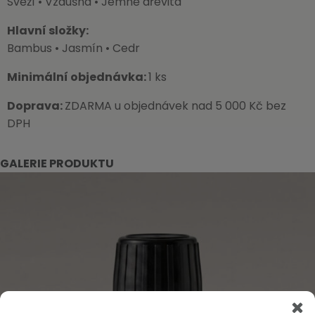
Svěží • Vzdušná • Jemně dřevitá
Hlavní složky:
Bambus • Jasmín • Cedr
Minimální objednávka:
1 ks
Doprava:
ZDARMA u objednávek nad 5 000 Kč bez
DPH
GALERIE PRODUKTU