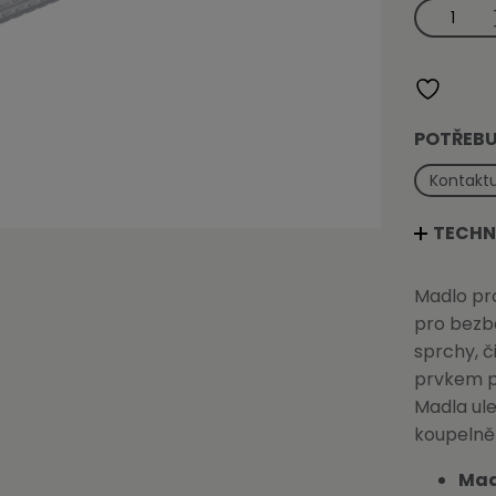
Nerezové
madlo
rovné
900
mm
množství
POTŘEBU
Kontaktu
TECHN
Madlo pr
pro bezb
sprchy, 
prvkem př
Madla ule
koupelně 
Madl