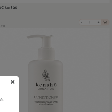
WC kartáč
-
+
 DPH
é,