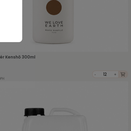
ér Kenshō 300ml
-
+
DPH