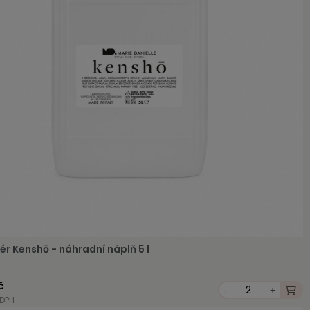
ér Kenshō - náhradní náplň 5 l
č
-
+
 DPH