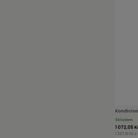
Kondicion
Skladem
1 072,05 K
1 297,18 Kč s