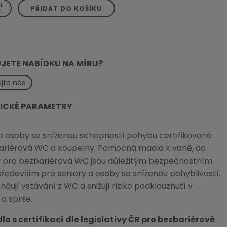
+
PŘIDAT DO KOŠÍKU
-
JETE NABÍDKU NA MÍRU?
jte nás
ICKÉ PARAMETRY
o osoby se sníženou schopností pohybu certifikované
ariérová WC a koupelny. Pomocná madla k vaně, do
či pro bezbariérová WC jsou důležitým bezpečnostním
edevším pro seniory a osoby se sníženou pohyblivostí.
hčují vstávání z WC a snižují riziko podklouznutí v
a sprše.
o s certifikací dle legislativy ČR pro bezbariérové