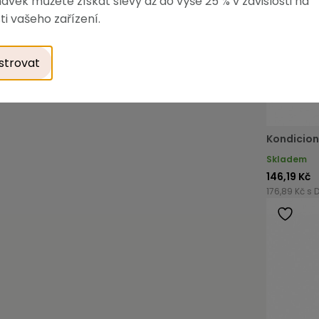
ávek můžete získat slevy až do výše 25 % v závislosti na
ti vašeho zařízení.
strovat
Kondicion
Skladem
146,19 Kč
176,89 Kč s 