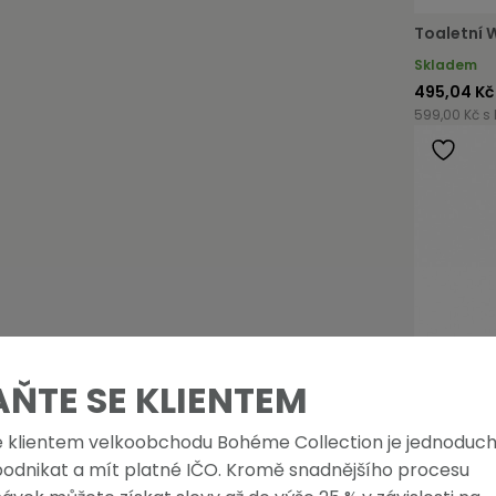
Toaletní 
Skladem
495,04 Kč
599,00 Kč s
AŇTE SE KLIENTEM
e klientem velkoobchodu Bohéme Collection je jednoduch
podnikat a mít platné IČO. Kromě snadnějšího procesu