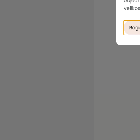
objedn
velikos
Regi