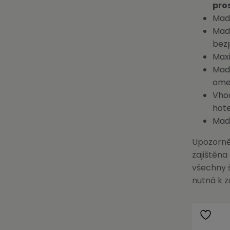
pro
Madl
Madl
bez
Maxi
Madl
ome
Vhod
hote
Mad
Upozorně
zajištěna
všechny š
nutná k 