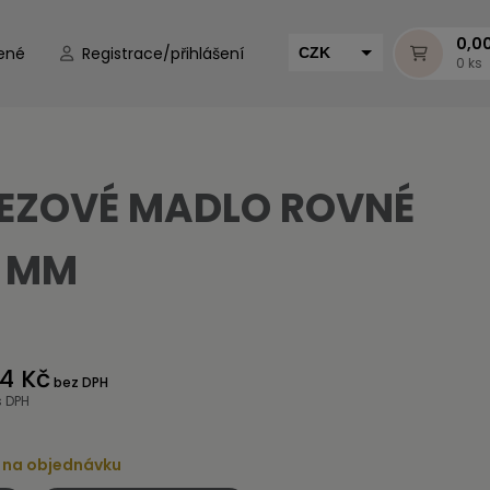
0,0
ené
Registrace/přihlášení
CZK
0 ks
EUR
HUF
MUR
EZOVÉ MADLO ROVNÉ
 MM
84 Kč
bez DPH
s DPH
 na objednávku