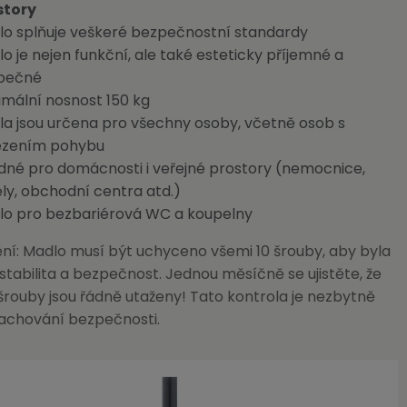
story
o splňuje veškeré bezpečnostní standardy
o je nejen funkční, ale také esteticky příjemné a
pečné
mální nosnost 150 kg
a jsou určena pro všechny osoby, včetně osob s
zením pohybu
né pro domácnosti i veřejné prostory (nemocnice,
ly, obchodní centra atd.)
lo pro bezbariérová WC a koupelny
ní: Madlo musí být uchyceno všemi 10 šrouby, aby byla
 stabilita a bezpečnost. Jednou měsíčně se ujistěte, že
rouby jsou řádně utaženy! Tato kontrola je nezbytně
zachování bezpečnosti.