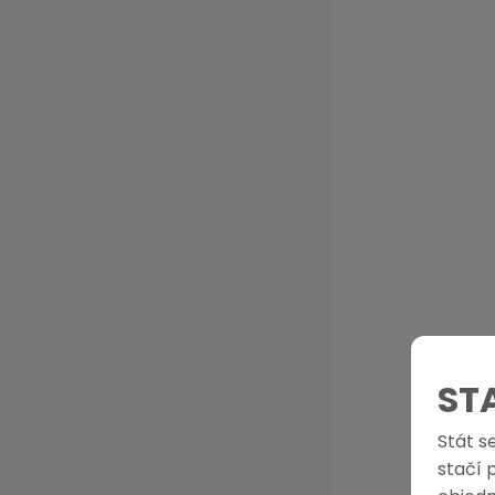
ST
Stát s
stačí 