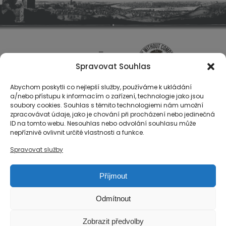
Spravovat Souhlas
Abychom poskytli co nejlepší služby, používáme k ukládání
a/nebo přístupu k informacím o zařízení, technologie jako jsou
soubory cookies. Souhlas s těmito technologiemi nám umožní
zpracovávat údaje, jako je chování při procházení nebo jedinečná
ID na tomto webu. Nesouhlas nebo odvolání souhlasu může
O nás
nepříznivě ovlivnit určité vlastnosti a funkce.
Registrace
Spravovat služby
Kontakty
Reference
Příjmout
Obchodní podmínky
Zásady ochrany osobních údajů
Odmítnout
Reklamační řád společnosti Národní export, s.r.o.
Zobrazit předvolby
Zásady cookies (EU)