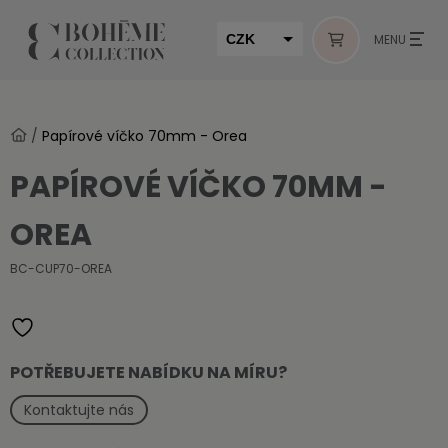
CZK
MENU
EUR
HUF
/
Papírové víčko 70mm - Orea
MUR
PAPÍROVÉ VÍČKO 70MM -
OREA
BC-CUP70-OREA
POTŘEBUJETE NABÍDKU NA MÍRU?
Kontaktujte nás