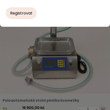
Registrovat
Poloautomatická stolní plnička kosmetiky
16 900,00 Kč
Na
-
+