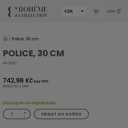
CZK
MENU
EUR
HUF
/
Police, 30 cm
MUR
POLICE, 30 CM
NA X330
742,98 Kč
bez DPH
899,01 Kč
s DPH
Dostupné na objednávku
+
Police,
PŘIDAT DO KOŠÍKU
30
-
cm
množství