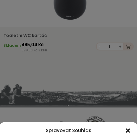
Toaletní WC kartáč
495,04 Kč
Skladem
-
+
599,00 Kč s DPH
Spravovat Souhlas