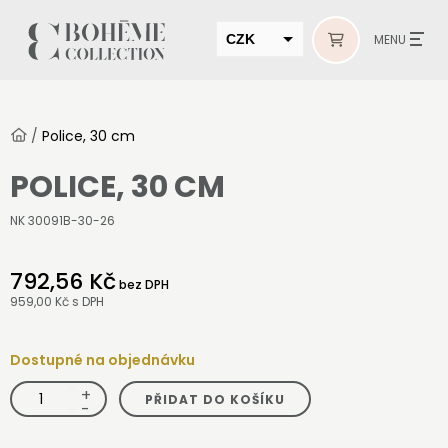
CZK
MENU
EUR
HUF
/
Police, 30 cm
MUR
POLICE, 30 CM
NK 30091B-30-26
792,56 Kč
bez DPH
959,00 Kč
s DPH
Dostupné na objednávku
+
Police,
PŘIDAT DO KOŠÍKU
30
-
cm
množství