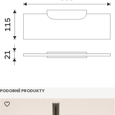
STAŇTE SE KLIENTEM
Stát se klientem velkoobchodu Bohéme Collection
PODOBNÉ PRODUKTY
je jednoduché, stačí podnikat a mít platné IČO.
Kromě snadnějšího procesu objednávek můžete
získat slevy až do výše 25 % v závislosti na velikosti
vašeho zařízení.