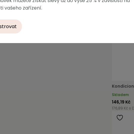
ávek můžete získat slevy až do výše 25 % v závislosti na
ti vašeho zařízení.
strovat
Kondicion
Skladem
146,19 Kč
176,89 Kč s 