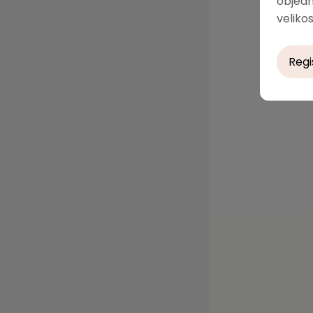
objedn
velikos
Regi