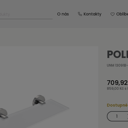
O nás
Kontakty
Oblíb
POL
UNM 13091B
709,92
859,00 Kč
s
Dostupné
Police,
30
cm
množství