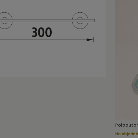
Poloautom
Na objedn