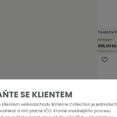
Toaletní 
Skladem
495,04 Kč
599,00 Kč s
AŇTE SE KLIENTEM
e klientem velkoobchodu Bohéme Collection je jednoduch
podnikat a mít platné IČO. Kromě snadnějšího procesu