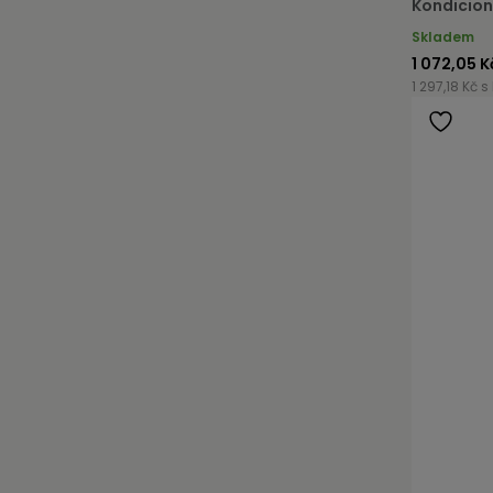
Kondicion
Skladem
1 072,05 K
1 297,18 Kč s