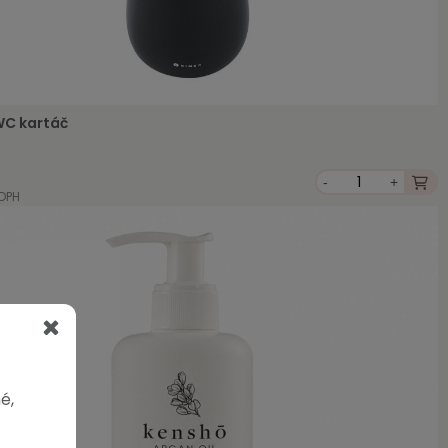
WC kartáč
-
+
 DPH
é,