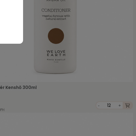
ér Kenshō 300ml
-
+
DPH