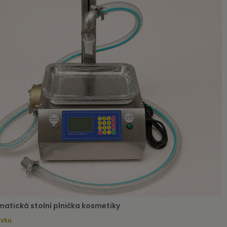
atická stolní plnička kosmetiky
ávku