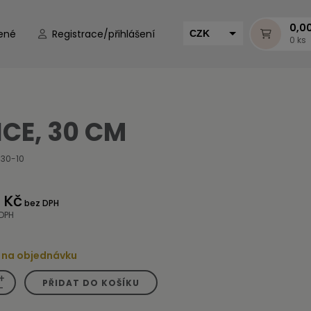
0,0
ené
Registrace/přihlášení
CZK
0 ks
EUR
HUF
MUR
ICE, 30 CM
-30-10
 Kč
bez DPH
 DPH
 na objednávku
+
PŘIDAT DO KOŠÍKU
-