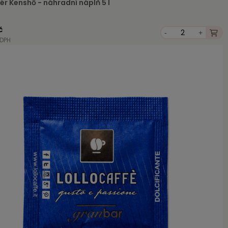
ér Kenshō - náhradní náplň 5 l
č
-
+
 DPH