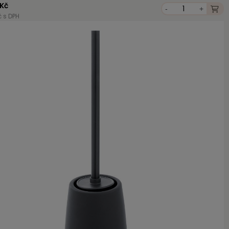
 Kč
-
+
č s DPH