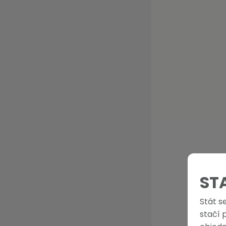
ST
Stát s
stačí 