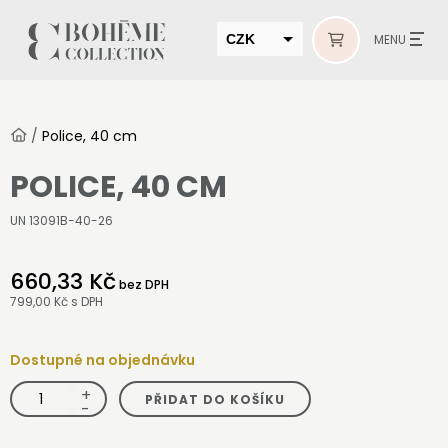
CZK
MENU
EUR
HUF
/
Police, 40 cm
MUR
POLICE, 40 CM
UN 13091B-40-26
660,33 Kč
bez DPH
799,00 Kč
s DPH
Dostupné na objednávku
+
Police,
PŘIDAT DO KOŠÍKU
40
-
cm
množství