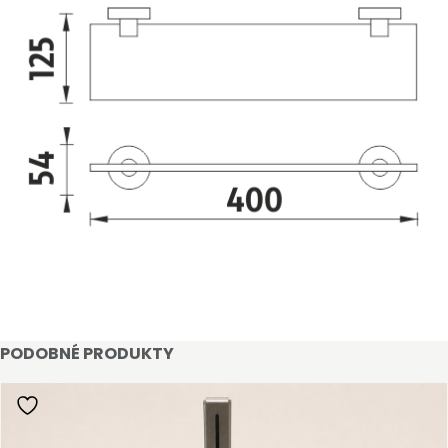
STAŇTE SE KLIENTEM
Stát se klientem velkoobchodu Bohéme Collection
PODOBNÉ PRODUKTY
je jednoduché, stačí podnikat a mít platné IČO.
Kromě snadnějšího procesu objednávek můžete
získat slevy až do výše 25 % v závislosti na velikosti
vašeho zařízení.