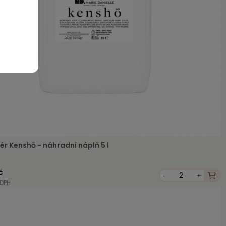
ér Kenshō - náhradní náplň 5 l
č
-
+
 DPH