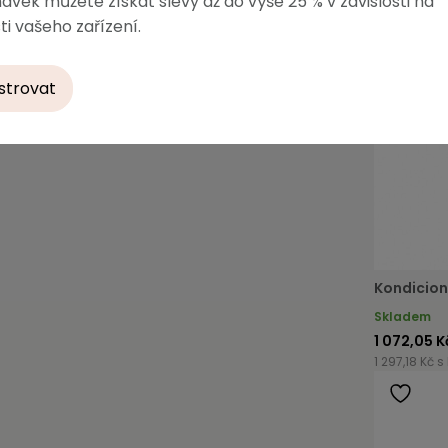
ávek můžete získat slevy až do výše 25 % v závislosti na
ti vašeho zařízení.
strovat
Kondicion
Skladem
1 072,05 K
1 297,18 Kč s