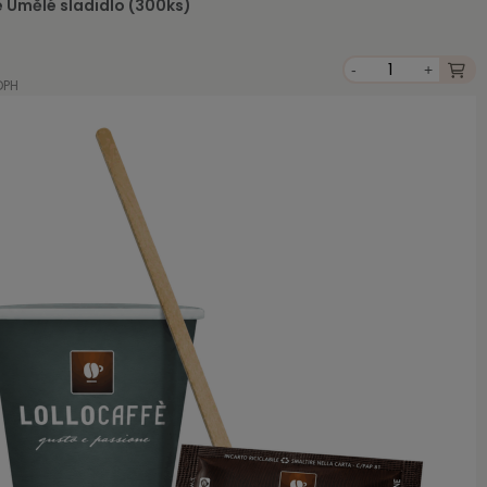
e Umělé sladidlo (300ks)
-
+
DPH