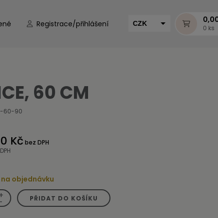
0,0
ené
Registrace/přihlášení
CZK
0 ks
EUR
HUF
MUR
ICE, 60 CM
B-60-90
50 Kč
bez DPH
 DPH
 na objednávku
+
PŘIDAT DO KOŠÍKU
-