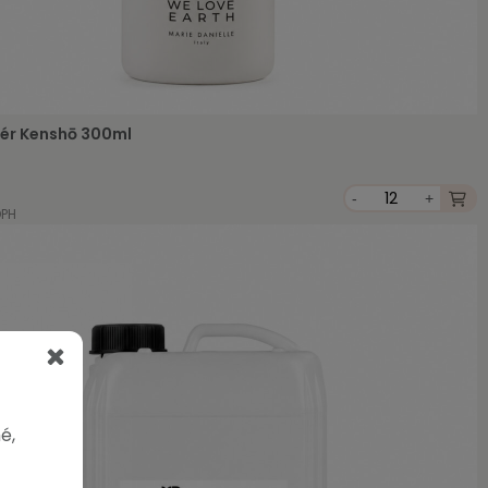
ér Kenshō 300ml
-
+
DPH
é,