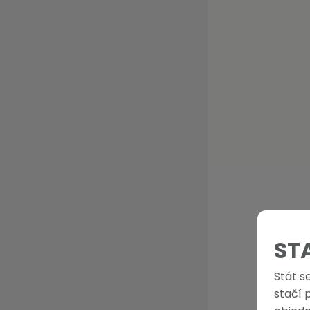
ST
Stát s
stačí 