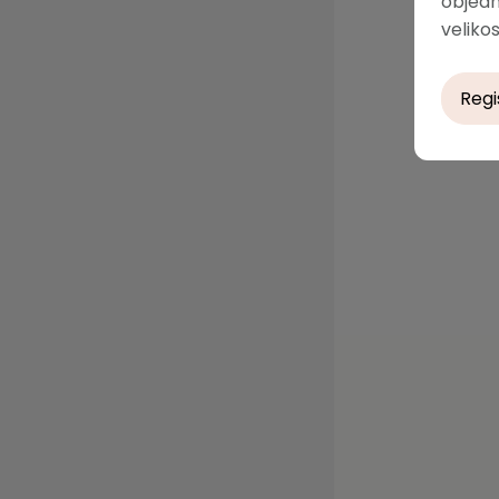
objedn
velikos
Regi