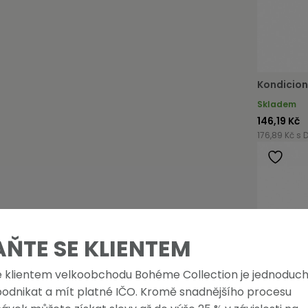
Kondicion
Skladem
146,19 Kč
176,89 Kč s 
AŇTE SE KLIENTEM
e klientem velkoobchodu Bohéme Collection je jednoduch
podnikat a mít platné IČO. Kromě snadnějšího procesu