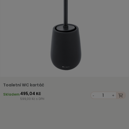
Toaletní WC kartáč
495,04 Kč
Skladem
-
+
599,00 Kč s DPH