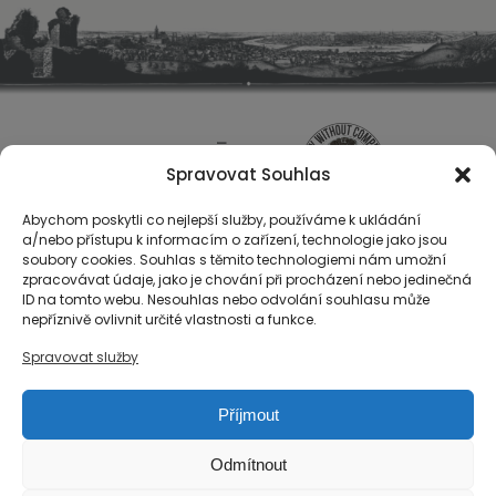
Spravovat Souhlas
Abychom poskytli co nejlepší služby, používáme k ukládání
a/nebo přístupu k informacím o zařízení, technologie jako jsou
soubory cookies. Souhlas s těmito technologiemi nám umožní
zpracovávat údaje, jako je chování při procházení nebo jedinečná
ID na tomto webu. Nesouhlas nebo odvolání souhlasu může
O nás
nepříznivě ovlivnit určité vlastnosti a funkce.
Registrace
Spravovat služby
Kontakty
Reference
Příjmout
Obchodní podmínky
Zásady ochrany osobních údajů
Odmítnout
Reklamační řád společnosti Národní export, s.r.o.