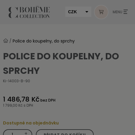
CZK
MENU
EUR
HUF
/
Police do koupelny, do sprchy
MUR
POLICE DO KOUPELNY, DO
SPRCHY
Ki-14003-B-90
1 486,78 Kč
bez DPH
1 799,00 Kč
s DPH
Dostupné na objednávku
+
Police
PŘIDAT DO KOŠÍKU