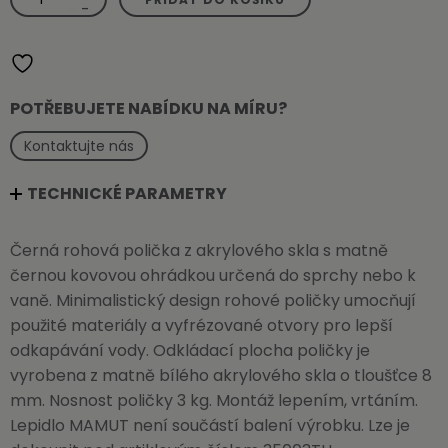
do
-
koupelny,
do
sprchy
množství
POTŘEBUJETE NABÍDKU NA MÍRU?
Kontaktujte nás
TECHNICKÉ PARAMETRY
Černá rohová polička z akrylového skla s matně
černou kovovou ohrádkou určená do sprchy nebo k
vaně. Minimalistický design rohové poličky umocňují
použité materiály a vyfrézované otvory pro lepší
odkapávání vody. Odkládací plocha poličky je
vyrobena z matně bílého akrylového skla o tloušťce 8
mm. Nosnost poličky 3 kg. Montáž lepením, vrtáním.
Lepidlo MAMUT není součástí balení výrobku. Lze je