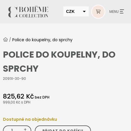
CZK
MENU
EUR
HUF
/
Police do koupelny, do sprchy
MUR
POLICE DO KOUPELNY, DO
SPRCHY
2091X-30-90
825,62 Kč
bez DPH
999,00 Kč
s DPH
Dostupné na objednávku
+
Police
PŘIDAT DO KOŠÍKU