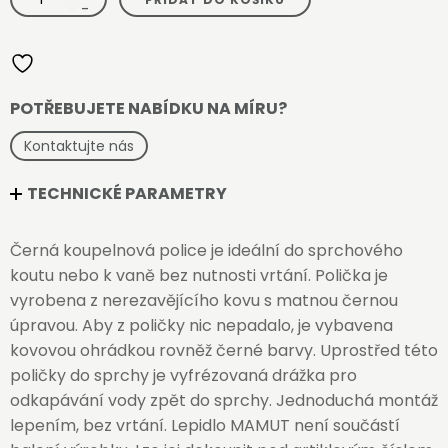
do
-
koupelny,
do
sprchy
množství
POTŘEBUJETE NABÍDKU NA MÍRU?
Kontaktujte nás
TECHNICKÉ PARAMETRY
Černá koupelnová police je ideální do sprchového
koutu nebo k vaně bez nutnosti vrtání. Polička je
vyrobena z nerezavějícího kovu s matnou černou
úpravou. Aby z poličky nic nepadalo, je vybavena
kovovou ohrádkou rovněž černé barvy. Uprostřed této
poličky do sprchy je vyfrézovaná drážka pro
odkapávání vody zpět do sprchy. Jednoduchá montáž
lepením, bez vrtání. Lepidlo MAMUT není součástí