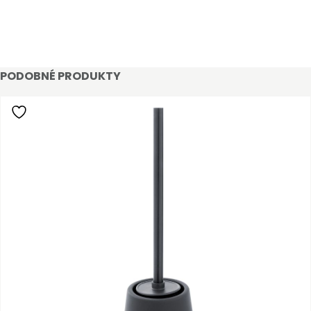
PODOBNÉ PRODUKTY
STAŇTE SE KLIENTEM
Stát se klientem velkoobchodu Bohéme Collection
je jednoduché, stačí podnikat a mít platné IČO.
Kromě snadnějšího procesu objednávek můžete
získat slevy až do výše 25 % v závislosti na velikosti
vašeho zařízení.
Registrovat