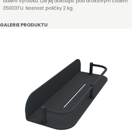
balení výrobku. Lze jej dokoupit pod artiklovým číslem
35003TU. Nosnost poličky 2 kg.
GALERIE PRODUKTU