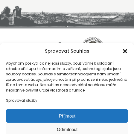
Spravovat Souhlas
Abychom poskytli co nejlepší služby, používáme k ukládání
a/nebo přístupu k informacím o zařízení, technologie jako jsou
soubory cookies. Souhlas s těmito technologiemi nám umožní
zpracovávat údaje, jako je chování při procházení nebo jedinečná
ID na tomto webu. Nesouhlas nebo odvolání souhlasu může
O nás
nepříznivě ovlivnit určité vlastnosti a funkce.
Registrace
Spravovat služby
Kontakty
Reference
Příjmout
Obchodní podmínky
Zásady ochrany osobních údajů
Odmítnout