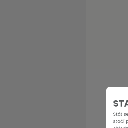
ST
Stát s
stačí 