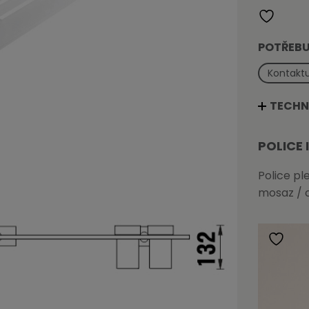
množství
POTŘEBU
Kontaktu
TECHN
POLICE 
Police pl
mosaz / 