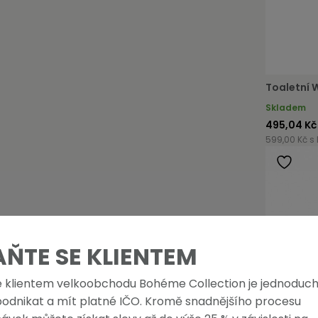
Toaletní 
Skladem
495,04 Kč
599,00 Kč s
AŇTE SE KLIENTEM
e klientem velkoobchodu Bohéme Collection je jednoduch
podnikat a mít platné IČO. Kromě snadnějšího procesu