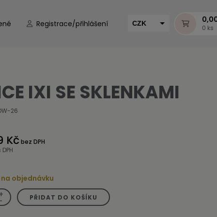
0,0
ené
Registrace/přihlášení
CZK
0 ks
EUR
HUF
MUR
ICE IXI SE SKLENKAMI
DW-26
9 Kč
bez DPH
s DPH
 na objednávku
+
PŘIDAT DO KOŠÍKU
-