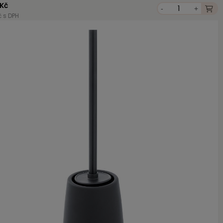
 Kč
-
+
č s DPH