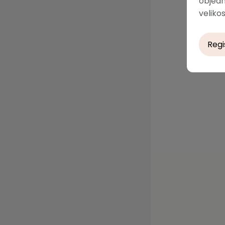
objedn
velikos
Regi