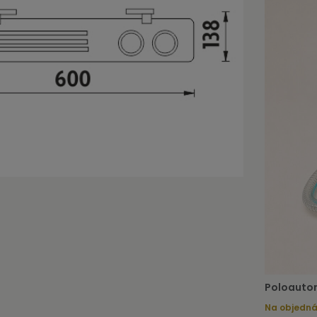
Poloautom
Na objedn