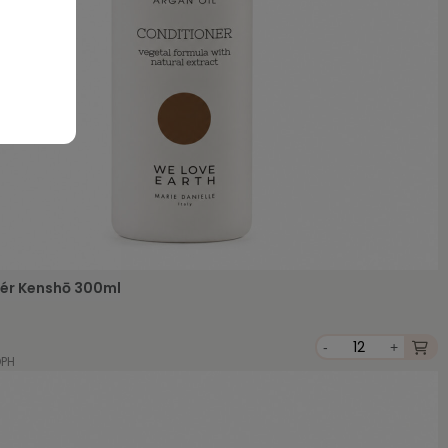
ér Kenshō 300ml
-
+
DPH