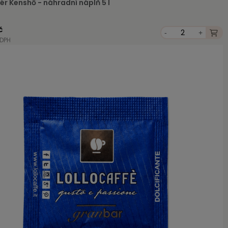
ér Kenshō - náhradní náplň 5 l
č
-
+
 DPH