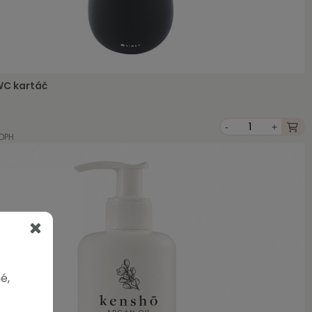
WC kartáč
-
+
 DPH
é,