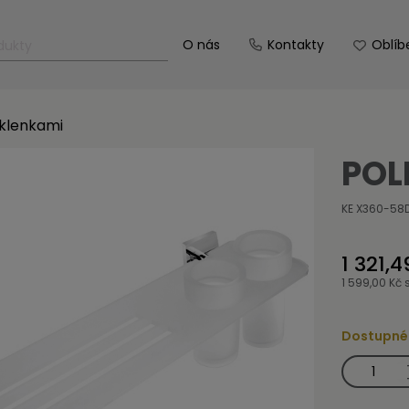
O nás
Kontakty
Oblíb
 sklenkami
POL
KE X360-58
1 321,4
1 599,00 Kč
Dostupné
Police
IXI
se
sklenkami