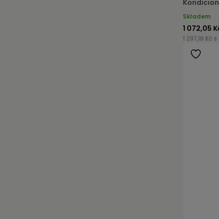
Kondicion
Skladem
1 072,05 K
1 297,18 Kč s