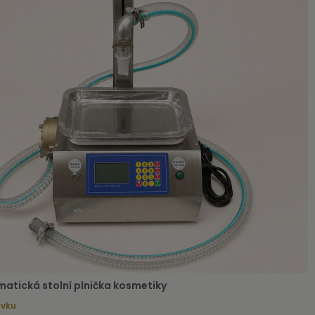
atická stolní plnička kosmetiky
ávku