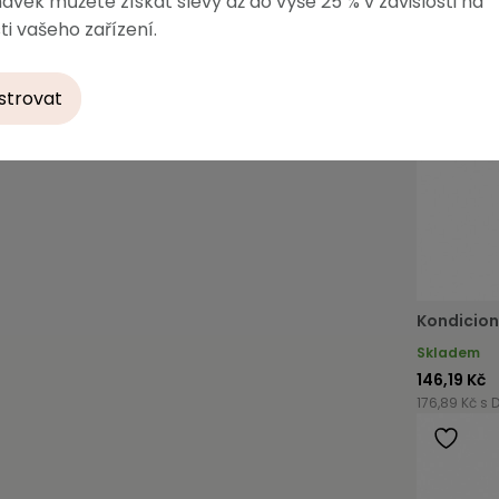
ávek můžete získat slevy až do výše 25 % v závislosti na
ti vašeho zařízení.
strovat
Kondicion
Skladem
146,19 Kč
176,89 Kč s 