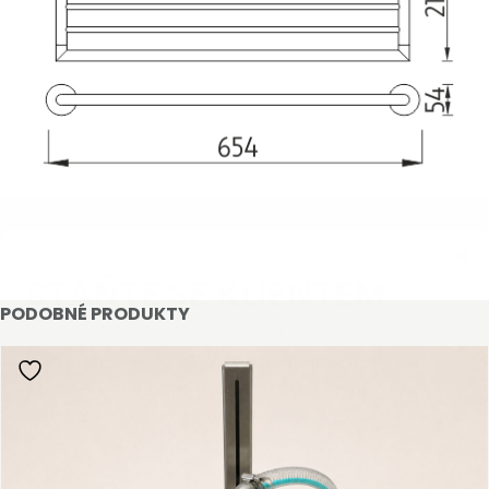
STAŇTE SE KLIENTEM
PODOBNÉ PRODUKTY
Stát se klientem velkoobchodu Bohéme Collection
je jednoduché, stačí podnikat a mít platné IČO.
Kromě snadnějšího procesu objednávek můžete
získat slevy až do výše 25 % v závislosti na velikosti
vašeho zařízení.