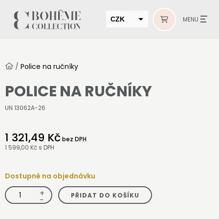
CZK
MENU
EUR
HUF
/
Police na ručníky
MUR
POLICE NA RUČNÍKY
UN 13062A-26
1 321,49 Kč
bez DPH
1 599,00 Kč
s DPH
Dostupné na objednávku
+
Police
PŘIDAT DO KOŠÍKU
na
-
ručníky
množství