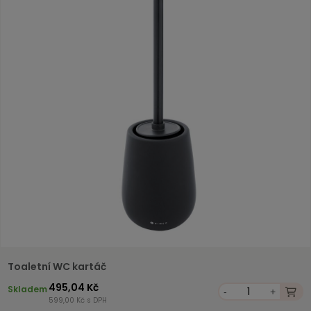
Toaletní WC kartáč
495,04 Kč
Skladem
-
+
599,00 Kč s DPH