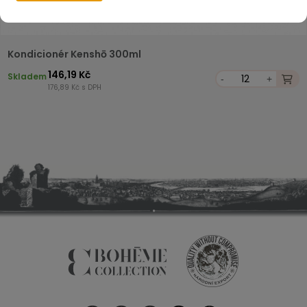
Kondicionér Kenshō 300ml
146,19 Kč
Skladem
-
+
176,89 Kč s DPH