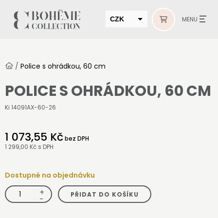
CZK
MENU
EUR
HUF
/
Police s ohrádkou, 60 cm
MUR
POLICE S OHRÁDKOU, 60 CM
Ki 14091AX-60-26
1 073,55 Kč
bez DPH
1 299,00 Kč
s DPH
Dostupné na objednávku
+
Police
PŘIDAT DO KOŠÍKU
s
-
ohrádkou,
60
cm