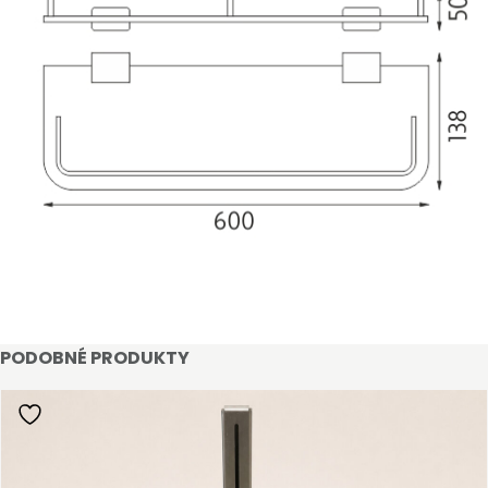
STAŇTE SE KLIENTEM
Stát se klientem velkoobchodu Bohéme Collection
PODOBNÉ PRODUKTY
je jednoduché, stačí podnikat a mít platné IČO.
Kromě snadnějšího procesu objednávek můžete
získat slevy až do výše 25 % v závislosti na velikosti
vašeho zařízení.