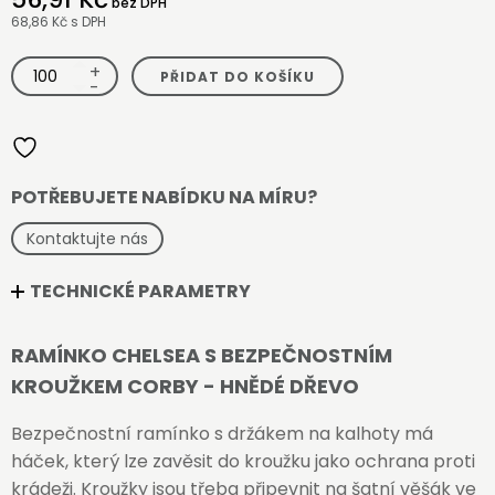
bez DPH
68,86 Kč
s DPH
+
Ramínko
PŘIDAT DO KOŠÍKU
Chelsea
-
s
bezpečnostním
kroužkem
Corby
-
hnědé
dřevo
množství
POTŘEBUJETE NABÍDKU NA MÍRU?
Kontaktujte nás
TECHNICKÉ PARAMETRY
RAMÍNKO CHELSEA S BEZPEČNOSTNÍM
KROUŽKEM CORBY - HNĚDÉ DŘEVO
Bezpečnostní ramínko s držákem na kalhoty má
háček, který lze zavěsit do kroužku jako ochrana proti
krádeži. Kroužky jsou třeba připevnit na šatní věšák ve