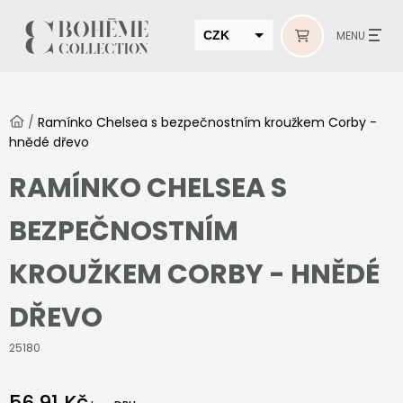
CZK
MENU
EUR
HUF
/
Ramínko Chelsea s bezpečnostním kroužkem Corby -
MUR
hnědé dřevo
RAMÍNKO CHELSEA S
BEZPEČNOSTNÍM
KROUŽKEM CORBY - HNĚDÉ
DŘEVO
25180
56,91 Kč