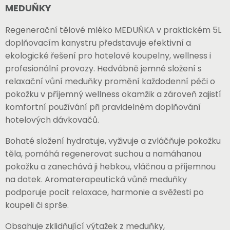
MEDUŇKY
Regenerační tělové mléko MEDUŇKA v praktickém 5L
doplňovacím kanystru představuje efektivní a
ekologické řešení pro hotelové koupelny, wellness i
profesionální provozy. Hedvábně jemné složení s
relaxační vůní meduňky promění každodenní péči o
pokožku v příjemný wellness okamžik a zároveň zajistí
komfortní používání při pravidelném doplňování
hotelových dávkovačů.
Bohaté složení hydratuje, vyživuje a zvláčňuje pokožku
těla, pomáhá regenerovat suchou a namáhanou
pokožku a zanechává ji hebkou, vláčnou a příjemnou
na dotek. Aromaterapeutická vůně meduňky
podporuje pocit relaxace, harmonie a svěžesti po
koupeli či sprše.
Obsahuje zklidňující výtažek z meduňky,