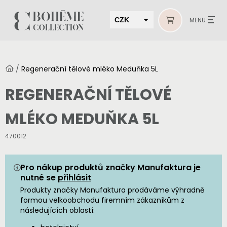
CZK
MENU
EUR
HUF
/
Regenerační tělové mléko Meduňka 5L
MUR
REGENERAČNÍ TĚLOVÉ
MLÉKO MEDUŇKA 5L
470012
Pro nákup produktů značky Manufaktura je
nutné se
přihlásit
Produkty značky Manufaktura prodáváme výhradně
formou velkoobchodu firemním zákazníkům z
následujících oblastí: