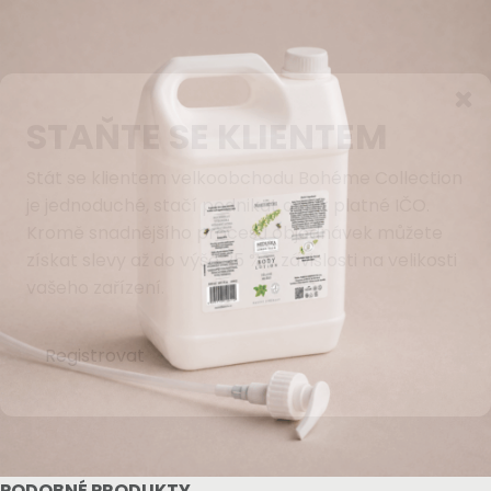
STAŇTE SE KLIENTEM
Stát se klientem velkoobchodu Bohéme Collection
je jednoduché, stačí podnikat a mít platné IČO.
Kromě snadnějšího procesu objednávek můžete
získat slevy až do výše 25 % v závislosti na velikosti
vašeho zařízení.
Registrovat
PODOBNÉ PRODUKTY