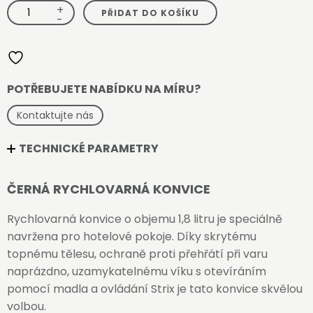
+
Rychlovarná
PŘIDAT DO KOŠÍKU
konvice
-
Hertford
Corby
1,8
l
-
černá
množství
POTŘEBUJETE NABÍDKU NA MÍRU?
Kontaktujte nás
TECHNICKÉ PARAMETRY
ČERNÁ RYCHLOVARNÁ KONVICE
Rychlovarná konvice o objemu 1,8 litru je speciálně
navržena pro hotelové pokoje. Díky skrytému
topnému tělesu, ochraně proti přehřátí při varu
naprázdno, uzamykatelnému víku s otevíráním
pomocí madla a ovládání Strix je tato konvice skvělou
volbou.