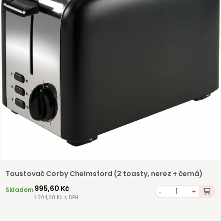
Toustovač Corby Chelmsford (2 toasty, nerez + černá)
995,60 Kč
Skladem
-
+
1 204,68 Kč s DPH