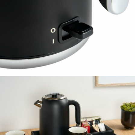
Stát se klientem velkoobchodu Bohéme Collection
je jednoduché, stačí podnikat a mít platné IČO.
Kromě snadnějšího procesu objednávek můžete
získat slevy až do výše 25 % v závislosti na velikosti
vašeho zařízení.
Registrovat