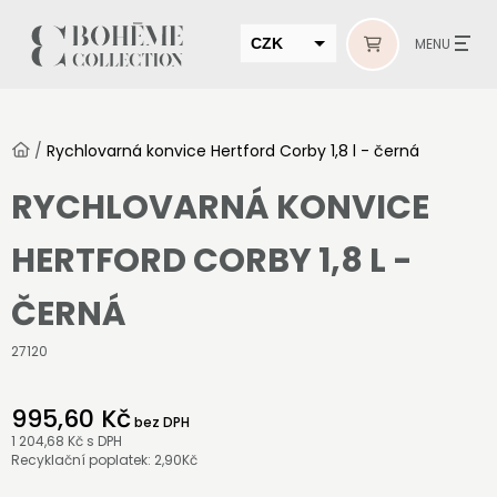
CZK
MENU
EUR
HUF
/
Rychlovarná konvice Hertford Corby 1,8 l - černá
MUR
RYCHLOVARNÁ KONVICE
HERTFORD CORBY 1,8 L -
ČERNÁ
27120
995,60 Kč
bez DPH
1 204,68 Kč
s DPH
Recyklační poplatek: 2,90Kč