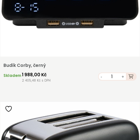
Budík Corby, černý
1 988,00 Kč
Skladem
-
+
2 405,48 Kč s DPH