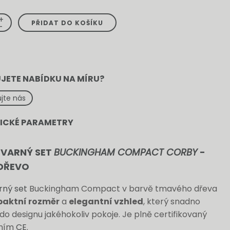
+
ý
PŘIDAT DO KOŠÍKU
-
m
JETE NABÍDKU NA MÍRU?
jte nás
ICKÉ PARAMETRY
VARNÝ SET
BUCKINGHAM COMPACT CORBY
-
DŘEVO
rný set
Buckingham Compact v barvě tmavého dřeva
aktní rozměr
a
elegantní vzhled
, který snadno
o designu jakéhokoliv pokoje. Je plně certifikovaný
ením
CE
.