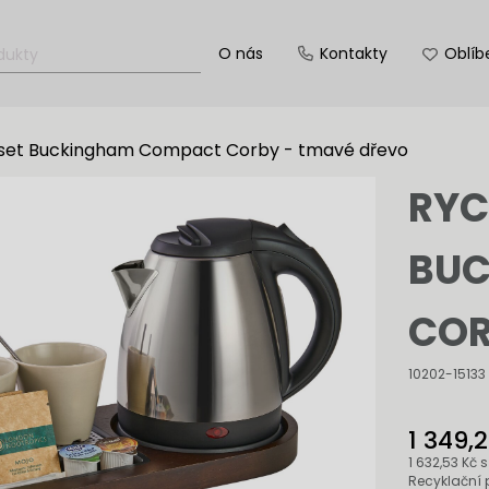
O nás
Kontakty
Oblíb
 set Buckingham Compact Corby - tmavé dřevo
RYC
BU
COR
10202-15133
1 349,
1 632,53 Kč
s
Recyklační 