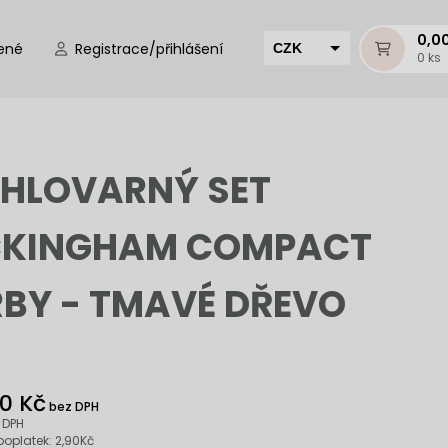
0,0
ené
Registrace/přihlášení
CZK
0 ks
EUR
HUF
MUR
HLOVARNÝ SET
CKINGHAM COMPACT
BY - TMAVÉ DŘEVO
20 Kč
bez DPH
 DPH
poplatek: 2,90Kč