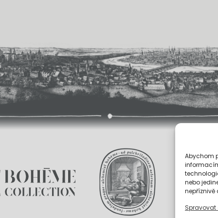
Abychom po
informacím
technologi
nebo jedin
nepříznivě o
Spravovat 