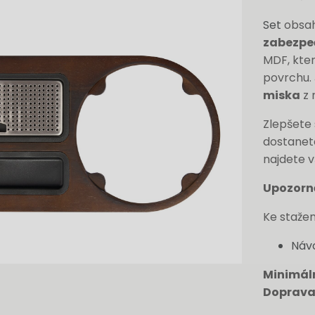
Set
obsa
zabezpe
MDF, kte
povrchu. 
miska
z 
Zlepšete 
dostanete
najdete v
Upozorn
Ke stažen
Náv
Minimál
Doprava