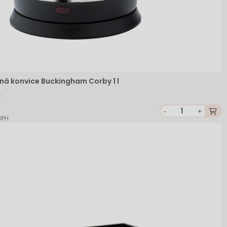
ná konvice Buckingham Corby 1 l
-
+
DPH