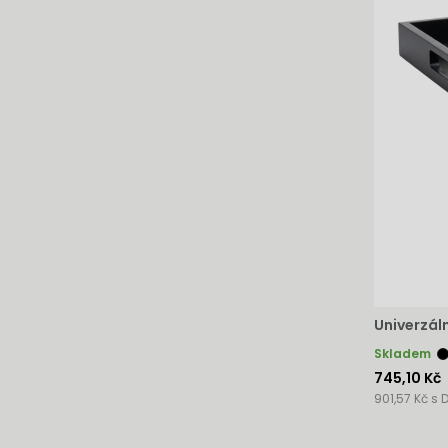
Univerzál
Skladem
745,10 Kč
901,57 Kč s 