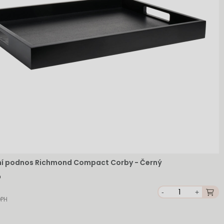
ní podnos Richmond Compact Corby - Černý
-
+
DPH