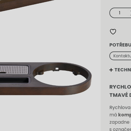
Rychlovarn
set
Buckingha
Compact
Corby
-
tmavé
dřevo
množství
POTŘEBU
Kontaktu
TECHN
RYCHLO
TMAVÉ 
Rychlova
má
komp
zapadne d
s označ