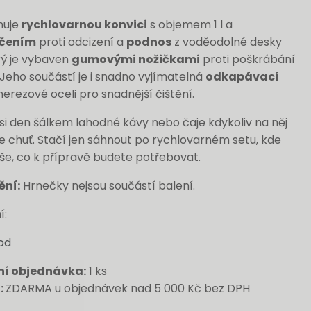
huje
rychlovarnou konvici
s objemem 1 l a
čením
proti odcizení a
podnos
z voděodolné desky
rý je vybaven
gumovými nožičkami
proti poškrábání
Jeho součástí je i snadno vyjímatelná
odkapávací
nerezové oceli pro snadnější čištění.
si den šálkem lahodné kávy nebo čaje kdykoliv na něj
 chuť. Stačí jen sáhnout po rychlovarném setu, kde
še, co k přípravě budete potřebovat.
ění:
Hrnečky nejsou součástí balení.
í:
od
ní objednávka:
1 ks
:
ZDARMA u objednávek nad 5 000 Kč bez DPH