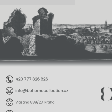
420 777 826 826
info@bohemecollection.cz
Vlastina 889/23, Praha