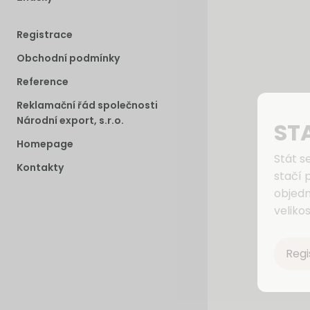
Registrace
Obchodní podmínky
Reference
Reklamační řád společnosti
Národní export, s.r.o.
ST
Homepage
Stát s
Kontakty
stačí 
objedn
velikos
Regi