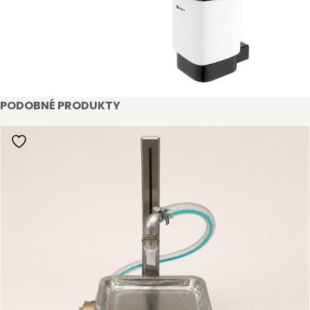
PODOBNÉ PRODUKTY
STAŇTE SE KLIENTEM
Stát se klientem velkoobchodu Bohéme Collection
je jednoduché, stačí podnikat a mít platné IČO.
Kromě snadnějšího procesu objednávek můžete
získat slevy až do výše 25 % v závislosti na velikosti
vašeho zařízení.
Registrovat