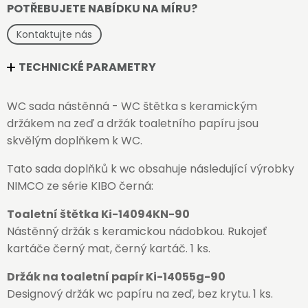
POTŘEBUJETE NABÍDKU NA MÍRU?
Kontaktujte nás
TECHNICKÉ PARAMETRY
WC sada nástěnná - WC štětka s keramickým
držákem na zeď a držák toaletního papíru jsou
skvělým doplňkem k WC.
Tato sada doplňků k wc obsahuje následující výrobky
NIMCO ze série KIBO černá:
Toaletní štětka Ki-14094KN-90
Nástěnný držák s keramickou nádobkou. Rukojeť
kartáče černý mat, černý kartáč. 1 ks.
Držák na toaletní papír Ki-14055g-90
Designový držák wc papíru na zeď, bez krytu. 1 ks.