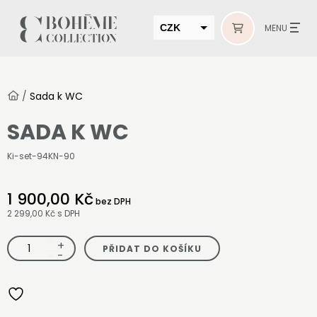
CZK
MENU
EUR
HUF
/
Sada k WC
MUR
SADA K WC
Ki-set-94KN-90
1 900,00 Kč
bez DPH
2 299,00 Kč
s DPH
+
Sada
PŘIDAT DO KOŠÍKU
k
-
WC
množství