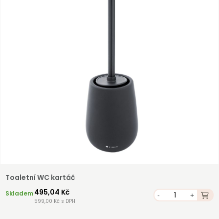
Toaletní WC kartáč
495,04 Kč
Skladem
-
+
599,00 Kč s DPH