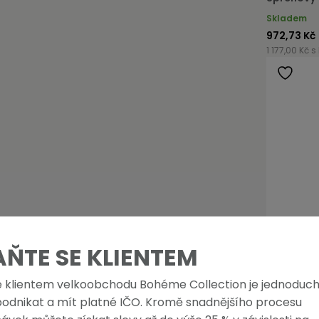
Skladem
972,73 Kč
1 177,00 Kč s
AŇTE SE KLIENTEM
e klientem velkoobchodu Bohéme Collection je jednoduch
podnikat a mít platné IČO. Kromě snadnějšího procesu