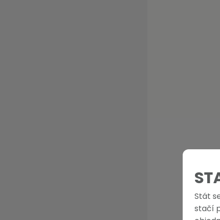
ST
Stát s
stačí 