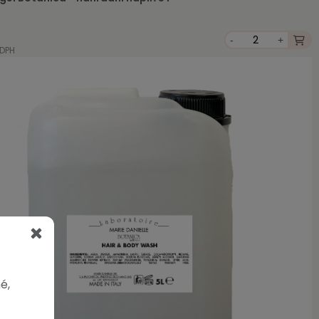
-
+
 DPH
é,