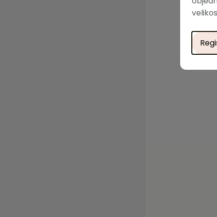
objedn
velikos
Regi