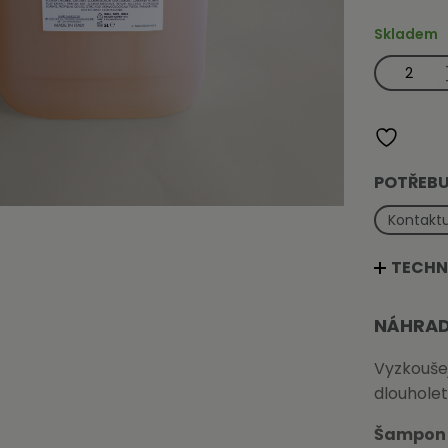
Skladem
Šampon
na
vlasy
Botanica
-
náhradní
náplň
5
l
množství
POTŘEBU
Kontaktu
TECHN
NÁHRAD
Vyzkouše
dlouholet
Šampon