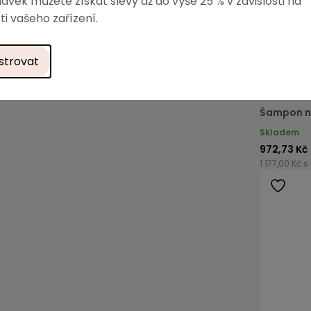
ávek můžete získat slevy až do výše 25 % v závislosti na
ti vašeho zařízení.
strovat
Šampon na
Skladem
972,73 Kč
1 177,00 Kč s