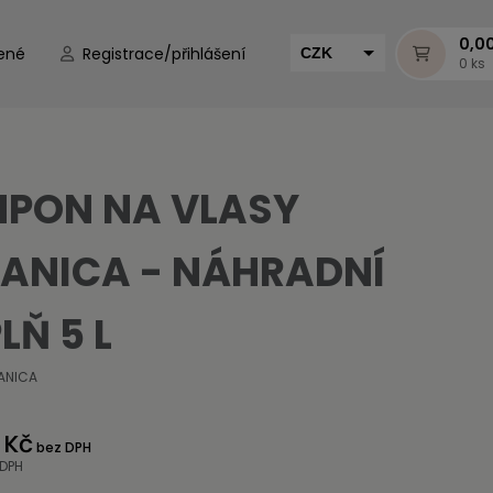
0,0
ené
Registrace/přihlášení
CZK
0 ks
EUR
HUF
MUR
PON NA VLASY
ANICA - NÁHRADNÍ
LŇ 5 L
ANICA
 Kč
bez DPH
 DPH