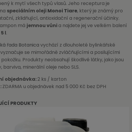
ený k mytí všech typů vlasů. Jeho receptura je
 na
speciálním oleji
Monoi Tiare
, který je známý pro
tační, zklidňující, antioxidační a regenerační účinky.
 šampon má
jemnou vůni
a najdete jej ve velkém balení
u
5 l
.
ká řada Botanica
vychází z dlouholeté bylinkářské
 vyznačuje se mimořádně zvláčňujícími a posilujícími
 pokožku. Produkty neobsahují škodlivé látky, jako jsou
 barviva, minerální oleje nebo SLS.
ní objednávka:
2 ks / karton
:
ZDARMA u objednávek nad 5 000 Kč bez DPH
JÍCÍ PRODUKTY