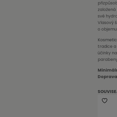
přizpůsob
založená
své hydra
Vlasový
o objem
Kosmetic
tradice a
účinky na
parabeny,
Minimál
Doprava
SOUVISE