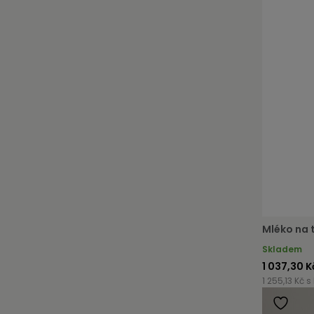
Mléko na t
Skladem
1 037,30 K
1 255,13 Kč s