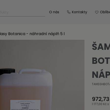
O nás
Kontakty
Oblíb
asy Botanica - náhradní náplň 5 l
ŠAM
BOT
NÁP
TAN5SHBOT
972,73
1 177,00 Kč
s