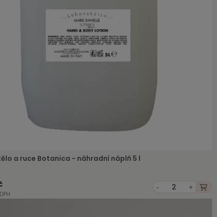
ělo a ruce Botanica - náhradní náplň 5 l
č
-
+
 DPH