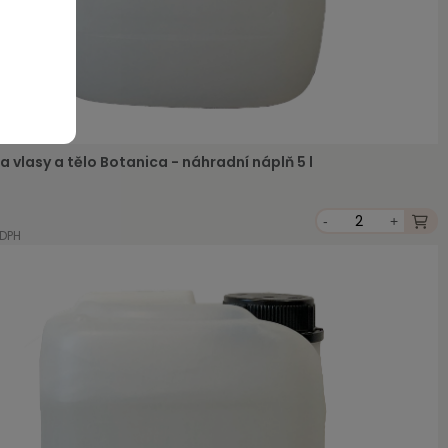
 vlasy a tělo Botanica - náhradní náplň 5 l
-
+
 DPH