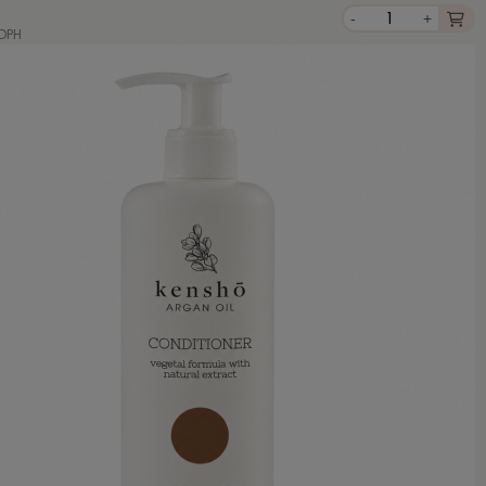
-
+
 DPH