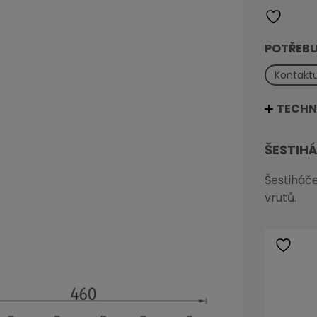
POTŘEBU
Kontaktu
TECHN
ŠESTIH
Šestiháč
vrutů.