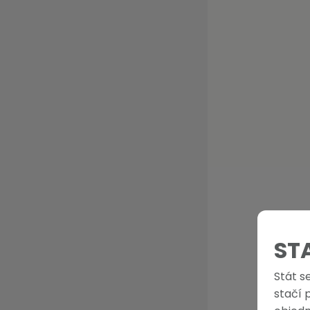
ST
Stát s
stačí 