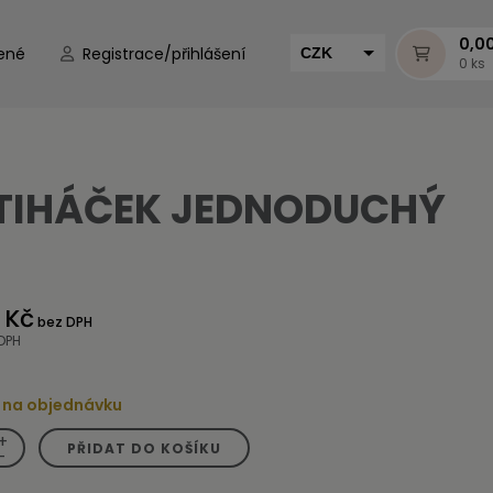
0,0
ené
Registrace/přihlášení
CZK
0 ks
EUR
HUF
MUR
TIHÁČEK JEDNODUCHÝ
 Kč
bez DPH
DPH
 na objednávku
+
PŘIDAT DO KOŠÍKU
-