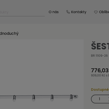
O nás
Kontakty
Oblíb
ednoduchý
ŠES
BR 11109-26
776,03
939,00 Kč
s 
Dostupné
Šestiháček
jednoduchý
množství