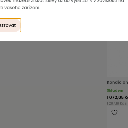
ávek můžete získat slevy až do výše 25 % v závislosti na
ti vašeho zařízení.
strovat
Kondicion
Skladem
1 072,05 K
1 297,18 Kč s