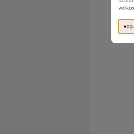
objedn
velikos
Regi