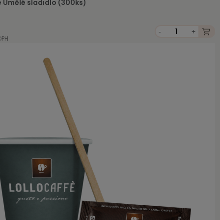
e Umělé sladidlo (300ks)
-
+
DPH