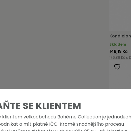
Kondicion
Skladem
146,19 Kč
176,89 Kč s 
AŇTE SE KLIENTEM
e klientem velkoobchodu Bohéme Collection je jednoduch
podnikat a mít platné IČO. Kromě snadnějšího procesu