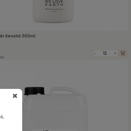
ér Kenshō 300ml
-
+
DPH
é,