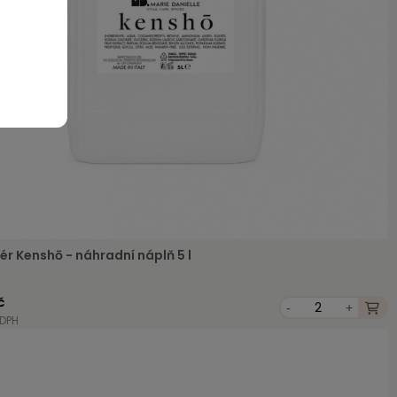
ér Kenshō - náhradní náplň 5 l
č
-
+
 DPH