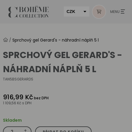
CZK
MENU
EUR
HUF
/
Sprchový gel Gerard's - náhradní náplň 5 l
MUR
SPRCHOVÝ GEL GERARD'S -
NÁHRADNÍ NÁPLŇ 5 L
TAN5BSGERARDS
916,99 Kč
bez DPH
1 109,56 Kč
s DPH
Skladem
+
Sprchový
PŘIDAT DO KOŠÍKU