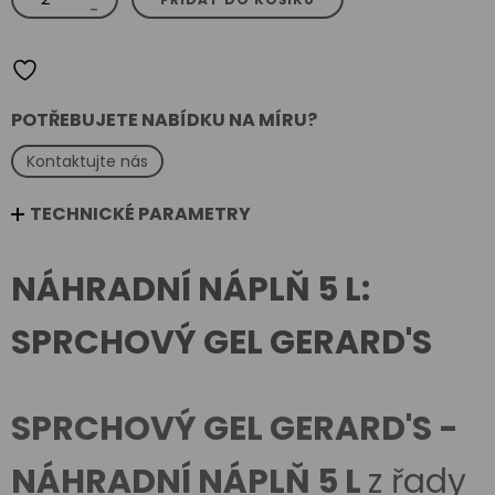
gel
-
Gerard's
-
náhradní
náplň
5
l
množství
POTŘEBUJETE NABÍDKU NA MÍRU?
Kontaktujte nás
TECHNICKÉ PARAMETRY
NÁHRADNÍ NÁPLŇ 5 L:
SPRCHOVÝ GEL GERARD'S
SPRCHOVÝ GEL GERARD'S -
NÁHRADNÍ NÁPLŇ 5 L
z řady