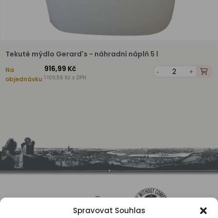
Tekuté mýdlo Gerard's - náhradní náplň 5 l
916,99 Kč
Na
-
+
1 109,56 Kč s DPH
objednávku
Spravovat Souhlas