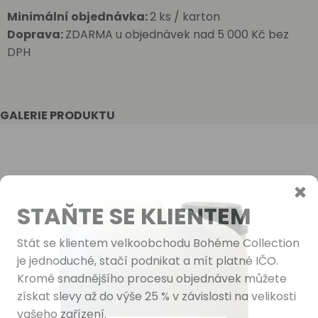
Minimální objednávka:
2 ks / karton
Doprava:
ZDARMA u objednávek nad 5 000 Kč bez
DPH
GALERIE PRODUKTU
STAŇTE SE KLIENTEM
Stát se klientem velkoobchodu Bohéme Collection
je jednoduché, stačí podnikat a mít platné IČO.
Kromě snadnějšího procesu objednávek můžete
získat slevy až do výše 25 % v závislosti na velikosti
vašeho zařízení.