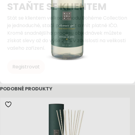
STAŇTE SE KLIENTEM
Stát se klientem velkoobchodu Bohéme Collection
je jednoduché, stačí podnikat a mít platné IČO.
Kromě snadnějšího procesu objednávek můžete
získat slevy až do výše 25 % v závislosti na velikosti
vašeho zařízení.
Registrovat
PODOBNÉ PRODUKTY