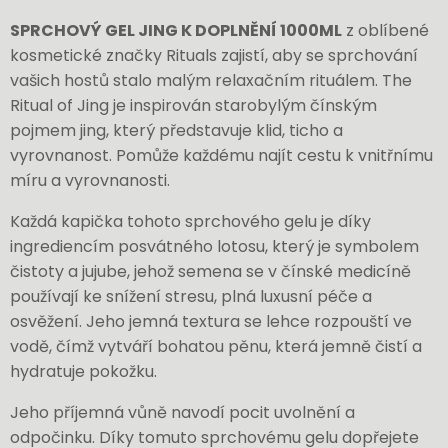
SPRCHOVÝ GEL JING K DOPLNĚNÍ 1000ML
z oblíbené
kosmetické značky Rituals zajistí, aby se sprchování
vašich hostů stalo malým relaxačním rituálem. The
Ritual of Jing je inspirován starobylým čínským
pojmem jing, který představuje klid, ticho a
vyrovnanost. Pomůže každému najít cestu k vnitřnímu
míru a vyrovnanosti.
Každá kapička tohoto sprchového gelu je díky
ingrediencím posvátného lotosu, který je symbolem
čistoty a jujube, jehož semena se v čínské medicíně
používají ke snížení stresu, plná luxusní péče a
osvěžení. Jeho jemná textura se lehce rozpouští ve
vodě, čímž vytváří bohatou pěnu, která jemně čistí a
hydratuje pokožku.
Jeho příjemná vůně navodí pocit uvolnění a
odpočinku. Díky tomuto sprchovému gelu dopřejete