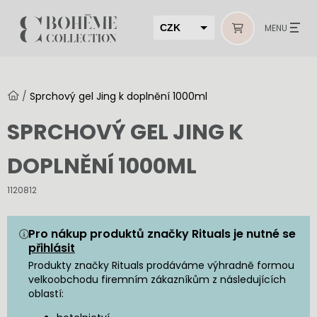
CZK
MENU
EUR
HUF
/
Sprchový gel Jing k doplnění 1000ml
MUR
SPRCHOVÝ GEL JING K
DOPLNĚNÍ 1000ML
1120812
Pro nákup produktů značky Rituals je nutné se
přihlásit
Produkty značky Rituals prodáváme výhradně formou
velkoobchodu firemním zákazníkům z následujících
oblastí: