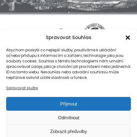
Spravovat Souhlas
Abychom poskytli co nejlepší služby, používáme k ukládání
a/nebo přístupu k informacím o zařízení, technologie jako jsou
soubory cookies. Souhlas s těmito technologiemi nám umožní
zpracovávat údaje, jako je chování při procházení nebo jedinečná
ID na tomto webu. Nesouhlas nebo odvolání souhlasu může
O nás
nepříznivě ovlivnit určité vlastnosti a funkce.
Registrace
Spravovat služby
Kontakty
Reference
Příjmout
Obchodní podmínky
Zásady ochrany osobních údajů
Odmítnout
Reklamační řád společnosti Národní export, s.r.o.
Zobrazit předvolby
Zásady cookies (EU)