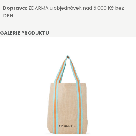
Doprava:
ZDARMA u objednávek nad 5 000 Kč bez
DPH
GALERIE PRODUKTU
STAŇTE SE KLIENTEM
Stát se klientem velkoobchodu Bohéme Collection
je jednoduché, stačí podnikat a mít platné IČO.