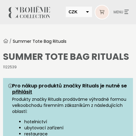
CZK
MENU
EUR
HUF
/
Summer Tote Bag Rituals
MUR
SUMMER TOTE BAG RITUALS
1122539
Pro nákup produktů značky Rituals je nutné se
přihlásit
Produkty značky Rituals prodáváme výhradně formou
velkoobchodu firemním zákazníkům z následujících
oblastí:
hotelnictví
ubytovací zařízení
restaurace