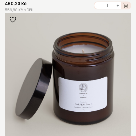
460,23 Kč
-
+
556,88 Kč s DPH
Registrovat