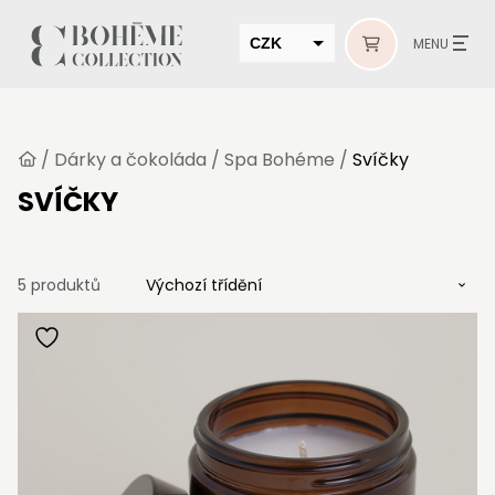
CZK
MENU
EUR
HUF
/
Dárky a čokoláda
/
Spa Bohéme
/
Svíčky
MUR
SVÍČKY
5 produktů