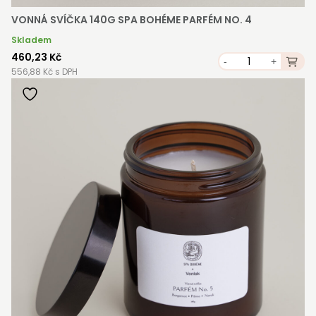
VONNÁ SVÍČKA 140G SPA BOHÉME PARFÉM NO. 4
Skladem
460,23 Kč
-
+
556,88 Kč s DPH