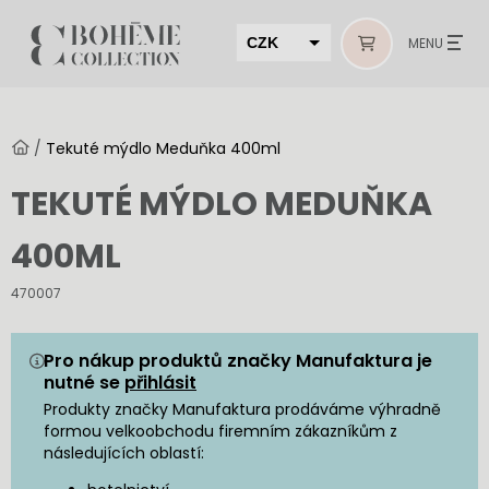
CZK
MENU
EUR
HUF
/
Tekuté mýdlo Meduňka 400ml
MUR
TEKUTÉ MÝDLO MEDUŇKA
400ML
470007
Pro nákup produktů značky Manufaktura je
nutné se
přihlásit
Produkty značky Manufaktura prodáváme výhradně
formou velkoobchodu firemním zákazníkům z
následujících oblastí: