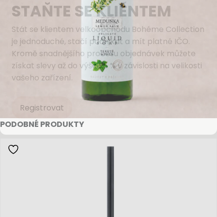
STAŇTE SE KLIENTEM
Stát se klientem velkoobchodu Bohéme Collection
je jednoduché, stačí podnikat a mít platné IČO.
Kromě snadnějšího procesu objednávek můžete
získat slevy až do výše 25 % v závislosti na velikosti
vašeho zařízení.
Registrovat
PODOBNÉ PRODUKTY