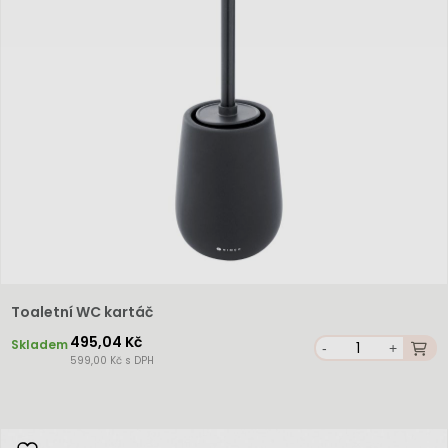
Toaletní WC kartáč
495,04 Kč
Skladem
-
+
599,00 Kč s DPH