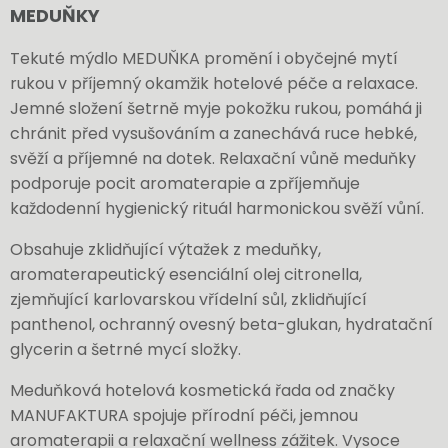
MEDUŇKY
Tekuté mýdlo MEDUŇKA promění i obyčejné mytí
rukou v příjemný okamžik hotelové péče a relaxace.
Jemné složení šetrně myje pokožku rukou, pomáhá ji
chránit před vysušováním a zanechává ruce hebké,
svěží a příjemné na dotek. Relaxační vůně meduňky
podporuje pocit aromaterapie a zpříjemňuje
každodenní hygienický rituál harmonickou svěží vůní.
Obsahuje zklidňující výtažek z meduňky,
aromaterapeutický esenciální olej citronella,
zjemňující karlovarskou vřídelní sůl, zklidňující
panthenol, ochranný ovesný beta-glukan, hydratační
glycerin a šetrné mycí složky.
Meduňková hotelová kosmetická řada od značky
MANUFAKTURA
spojuje přírodní péči, jemnou
aromaterapii a relaxační wellness zážitek. Vysoce