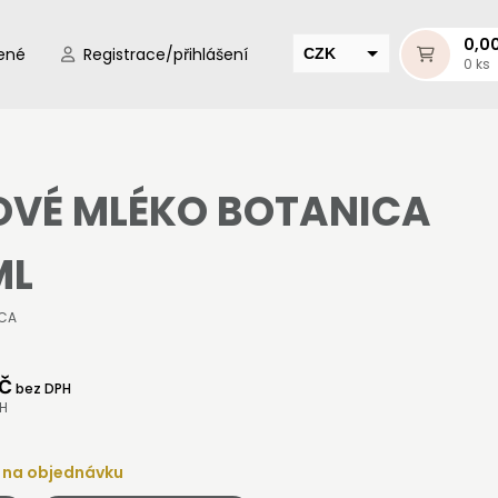
0,0
ené
Registrace/přihlášení
CZK
0 ks
EUR
HUF
MUR
OVÉ MLÉKO BOTANICA
ML
ICA
Kč
bez DPH
PH
 na objednávku