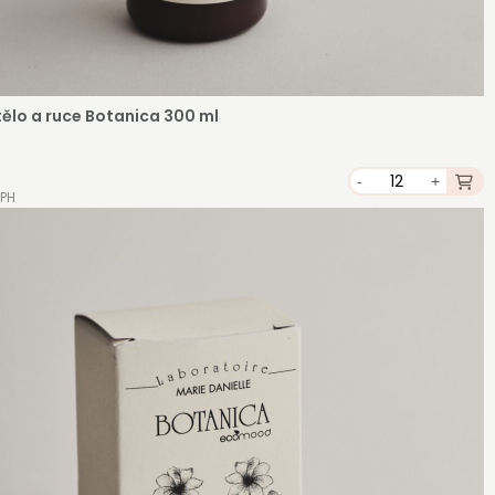
tělo a ruce Botanica 300 ml
-
+
DPH