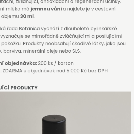
tační, zklidňující, antioxidační a regenerační účinky.
ční mléko má
jemnou vůni
a najdete je v cestovní
o objemu
30 ml
.
ká řada Botanica
vychází z dlouholeté bylinkářské
 vyznačuje se mimořádně zvláčňujícími a posilujícími
 pokožku. Produkty neobsahují škodlivé látky, jako jsou
 barviva, minerální oleje nebo SLS.
ní objednávka:
200 ks / karton
:
ZDARMA u objednávek nad 5 000 Kč bez DPH
JÍCÍ PRODUKTY