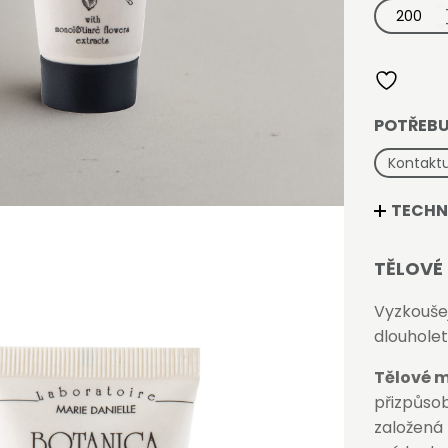
Tělové
mléko
Botanica
30
ml
množství
POTŘEBU
Kontaktu
TECHN
TĚLOVÉ
Vyzkouše
dlouholet
Tělové 
přizpůsob
založená