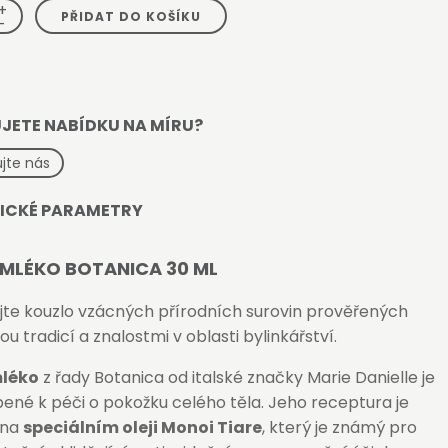
+
PŘIDAT DO KOŠÍKU
-
JETE NABÍDKU NA MÍRU?
jte nás
ICKÉ PARAMETRY
 MLÉKO BOTANICA 30 ML
jte kouzlo vzácných přírodních surovin prověřených
ou tradicí a znalostmi v oblasti bylinkářství.
mléko
z řady Botanica od italské značky Marie Danielle je
ené k péči o pokožku celého těla. Jeho receptura je
 na
speciálním oleji Monoi Tiare
, který je známý pro