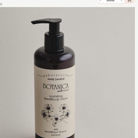
PH
é,