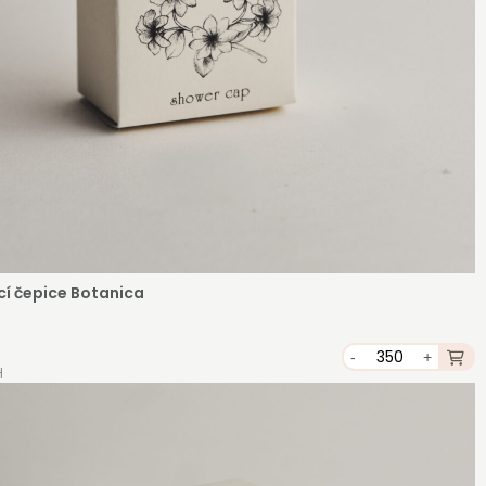
í čepice Botanica
-
+
H