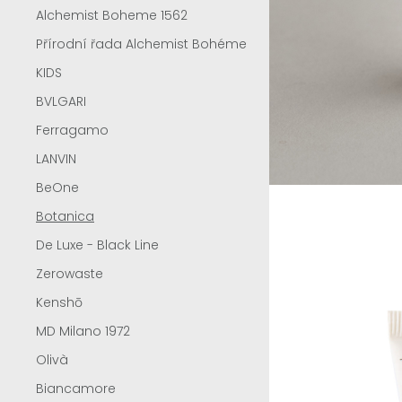
Alchemist Boheme 1562
Přírodní řada Alchemist Bohéme
KIDS
BVLGARI
Ferragamo
LANVIN
BeOne
Botanica
De Luxe - Black Line
Zerowaste
Kenshō
MD Milano 1972
Olivà
Biancamore