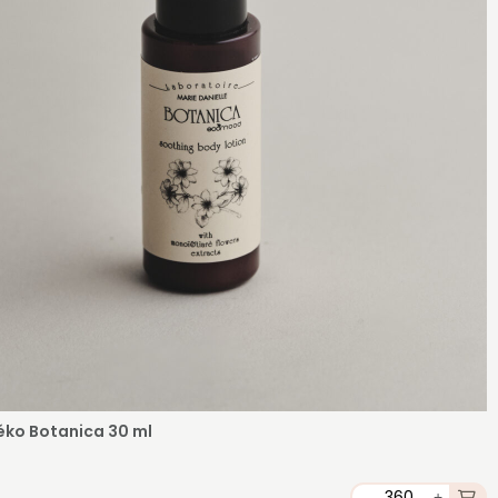
éko Botanica 30 ml
-
+