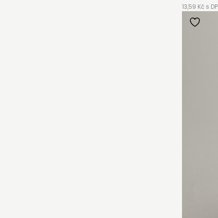
13,59 Kč s D
AŇTE SE KLIENTEM
e klientem velkoobchodu Bohéme Collection je jednoduch
podnikat a mít platné IČO. Kromě snadnějšího procesu