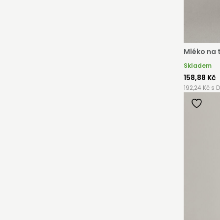
ávek můžete získat slevy až do výše 25 % v závislosti na
ti vašeho zařízení.
strovat
Mléko na 
Skladem
158,88 Kč
192,24 Kč s 