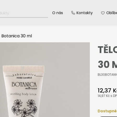
O nás
Kontakty
Oblíb
 Botanica 30 ml
TĚL
30 
BL30BOTAN
12,37 
14,97 Kč
s D
Dostupné