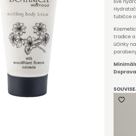
své hydra
Hydrata
tubičce 
Kosmetic
tradice a
účinky na
parabeny,
Minimál
Doprava
SOUVISE