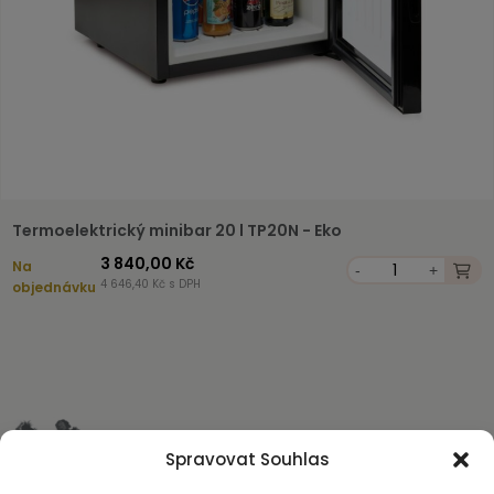
Termoelektrický minibar 20 l TP20N - Eko
3 840,00 Kč
Na
-
+
4 646,40 Kč s DPH
objednávku
Spravovat Souhlas