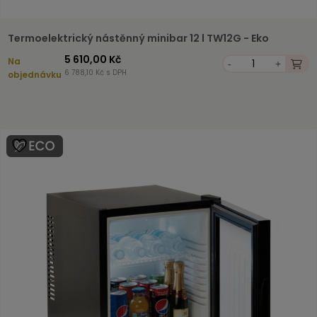
Termoelektrický nástěnný minibar 12 l TW12G - Eko
5 610,00 Kč
Na
-
+
6 788,10 Kč s DPH
objednávku