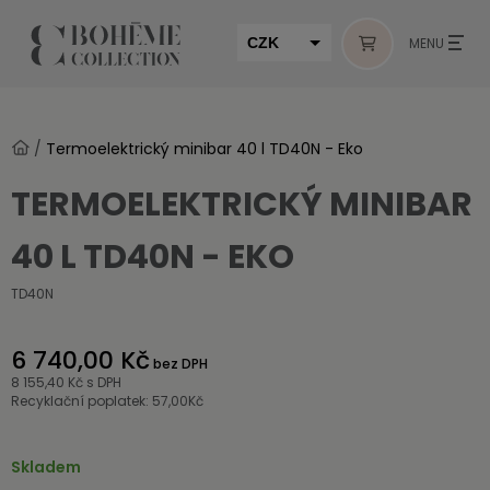
CZK
MENU
EUR
HUF
/
Termoelektrický minibar 40 l TD40N - Eko
MUR
TERMOELEKTRICKÝ MINIBAR
40 L TD40N - EKO
TD40N
6 740,00 Kč
bez DPH
8 155,40 Kč
s DPH
Recyklační poplatek: 57,00Kč
Skladem