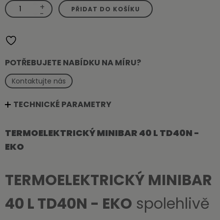
+
Termoelektrický
PŘIDAT DO KOŠÍKU
minibar
-
40
l
TD40N
-
Eko
množství
POTŘEBUJETE NABÍDKU NA MÍRU?
Kontaktujte nás
TECHNICKÉ PARAMETRY
TERMOELEKTRICKÝ MINIBAR 40 L TD40N -
EKO
TERMOELEKTRICKÝ MINIBAR
40 L TD40N - EKO
spolehlivě