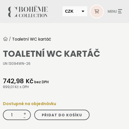
CZK
MENU
EUR
HUF
/
Toaletní WC kartáč
MUR
TOALETNÍ WC KARTÁČ
UN 13094WN-26
742,98 Kč
bez DPH
899,01 Kč
s DPH
Dostupné na objednávku
+
Toaletní
PŘIDAT DO KOŠÍKU
WC
-
kartáč
množství