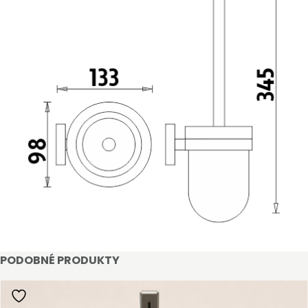
STAŇTE SE KLIENTEM
Stát se klientem velkoobchodu Bohéme Collection
je jednoduché, stačí podnikat a mít platné IČO.
PODOBNÉ PRODUKTY
Kromě snadnějšího procesu objednávek můžete
získat slevy až do výše 25 % v závislosti na velikosti