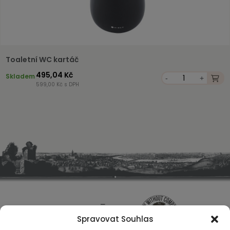
Toaletní WC kartáč
495,04 Kč
Skladem
-
+
599,00 Kč s DPH
Spravovat Souhlas