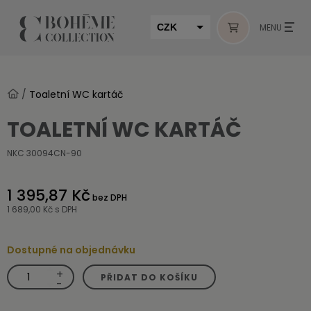
CZK
MENU
EUR
HUF
/
Toaletní WC kartáč
MUR
TOALETNÍ WC KARTÁČ
NKC 30094CN-90
1 395,87 Kč
bez DPH
1 689,00 Kč
s DPH
Dostupné na objednávku
+
Toaletní
PŘIDAT DO KOŠÍKU
WC
-
kartáč
množství