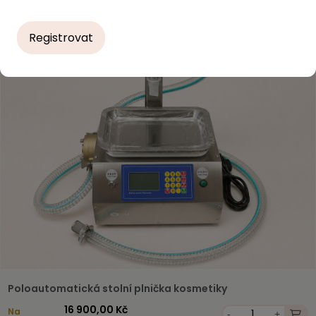
Registrovat
Poloautomatická stolní plnička kosmetiky
16 900,00 Kč
Na
-
+