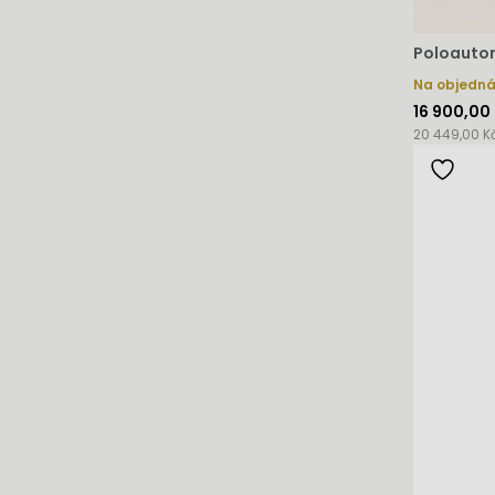
Poloautom
Na objedn
16 900,00
20 449,00 K