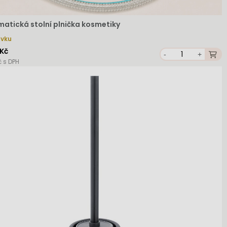
atická stolní plnička kosmetiky
ávku
 Kč
-
+
č s DPH