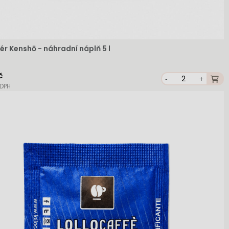
ér Kenshō - náhradní náplň 5 l
č
-
+
 DPH