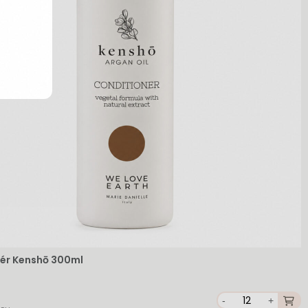
ér Kenshō 300ml
-
+