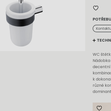
chrom
množství
POTŘEBU
Kontaktu
TECHN
WC štětk
Nádobka 
decentní
kombinaci
k dokonal
různé kom
dominanto