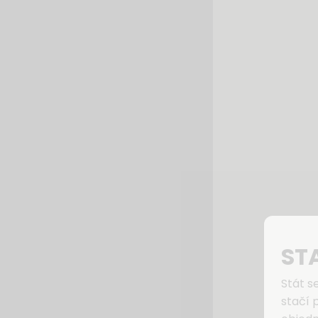
ST
Stát s
stačí 