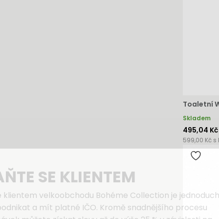
Toaletní 
Skladem
495,04 Kč
599,00 Kč s
AŇTE SE KLIENTEM
e klientem velkoobchodu Bohéme Collection je jednoduch
podnikat a mít platné IČO. Kromě snadnějšího procesu