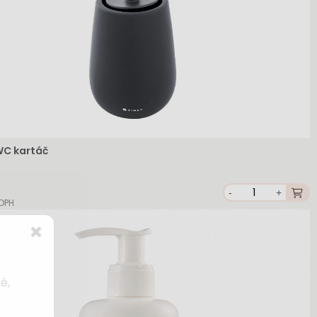
WC kartáč
-
+
 DPH
é,