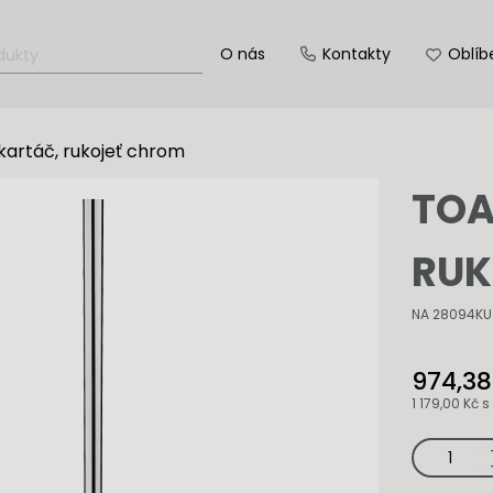
O nás
Kontakty
Oblíb
kartáč, rukojeť chrom
TOA
RUK
NA 28094KU
974,38
1 179,00 Kč
s
Toaletní
WC
kartáč,
rukojeť