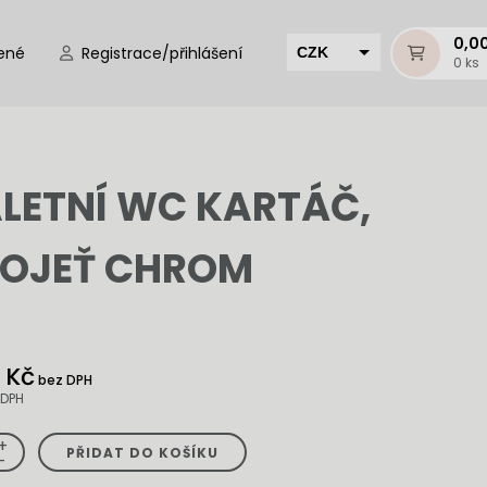
0,0
ené
Registrace/přihlášení
CZK
0 ks
EUR
HUF
MUR
LETNÍ WC KARTÁČ,
OJEŤ CHROM
 Kč
bez DPH
 DPH
+
PŘIDAT DO KOŠÍKU
-