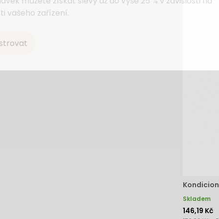
ávek můžete získat slevy až do výše 25 % v závislosti na
ti vašeho zařízení.
strovat
Kondicion
Skladem
146,19 Kč