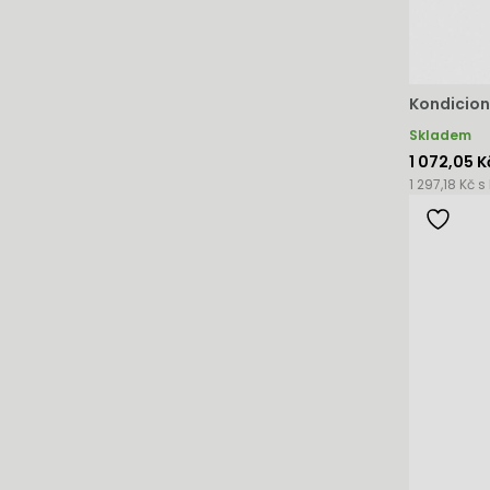
Kondicion
Skladem
1 072,05 K
1 297,18 Kč s