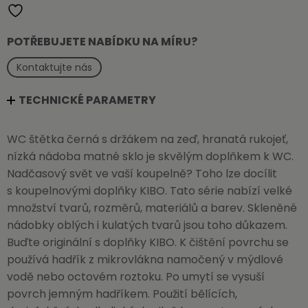
rukojetí
množství
POTŘEBUJETE NABÍDKU NA MÍRU?
Kontaktujte nás
TECHNICKÉ PARAMETRY
WC štětka černá s držákem na zeď, hranatá rukojeť,
nízká nádoba matné sklo je skvělým doplňkem k WC.
Nadčasový svět ve vaší koupelně? Toho lze docílit
s koupelnovými doplňky KIBO. Tato série nabízí velké
množství tvarů, rozměrů, materiálů a barev. Skleněné
nádobky oblých i kulatých tvarů jsou toho důkazem.
Buďte originální s doplňky KIBO. K čištění povrchu se
používá hadřík z mikrovlákna namočený v mýdlové
vodě nebo octovém roztoku. Po umytí se vysuší
povrch jemným hadříkem. Použití bělících,