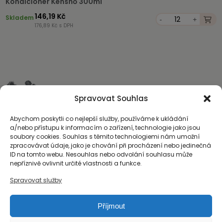
Kondicionér Kenshō 300ml
146,19 Kč
Skladem
-
+
176,89 Kč s DPH
Spravovat Souhlas
Abychom poskytli co nejlepší služby, používáme k ukládání
a/nebo přístupu k informacím o zařízení, technologie jako jsou
soubory cookies. Souhlas s těmito technologiemi nám umožní
zpracovávat údaje, jako je chování při procházení nebo jedinečná
ID na tomto webu. Nesouhlas nebo odvolání souhlasu může
nepříznivě ovlivnit určité vlastnosti a funkce.
Spravovat služby
Příjmout
O nás