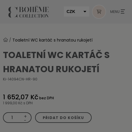
CZK
MENU
EUR
HUF
/
Toaletní WC kartáč s hranatou rukojetí
MUR
TOALETNÍ WC KARTÁČ S
HRANATOU RUKOJETÍ
Ki-14094CN-HR-90
1 652,07 Kč
bez DPH
1 999,00 Kč
s DPH
+
Toaletní
PŘIDAT DO KOŠÍKU
WC
-
kartáč
s
hranatou