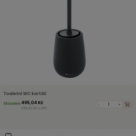
Toaletní WC kartáč
495,04 Kč
Skladem
-
+
599,00 Kč s DPH