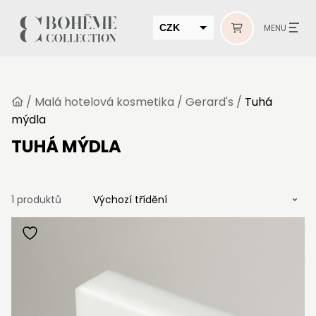
CZK
MENU
EUR
HUF
/
Malá hotelová kosmetika
/
Gerard's
/
Tuhá
MUR
mýdla
TUHÁ MÝDLA
1 produktů