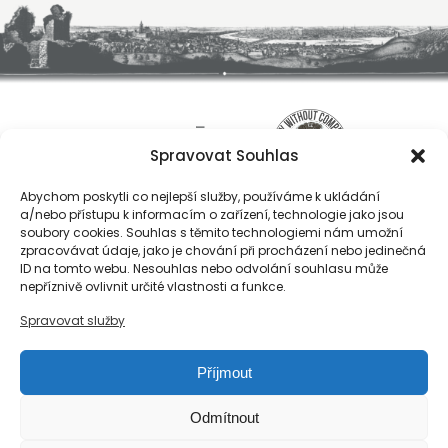
Spravovat Souhlas
Abychom poskytli co nejlepší služby, používáme k ukládání
a/nebo přístupu k informacím o zařízení, technologie jako jsou
soubory cookies. Souhlas s těmito technologiemi nám umožní
zpracovávat údaje, jako je chování při procházení nebo jedinečná
ID na tomto webu. Nesouhlas nebo odvolání souhlasu může
O nás
nepříznivě ovlivnit určité vlastnosti a funkce.
Registrace
Spravovat služby
Kontakty
Reference
Příjmout
Obchodní podmínky
Zásady ochrany osobních údajů
Odmítnout
Reklamační řád společnosti Národní export, s.r.o.