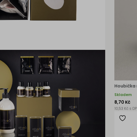
Houbička 
Skladem
8,70 Kč
10,53 Kč s D