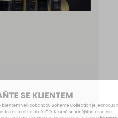
AŇTE SE KLIENTEM
e klientem velkoobchodu Bohéme Collection je jednoduch
podnikat a mít platné IČO. Kromě snadnějšího procesu
Uvítací se