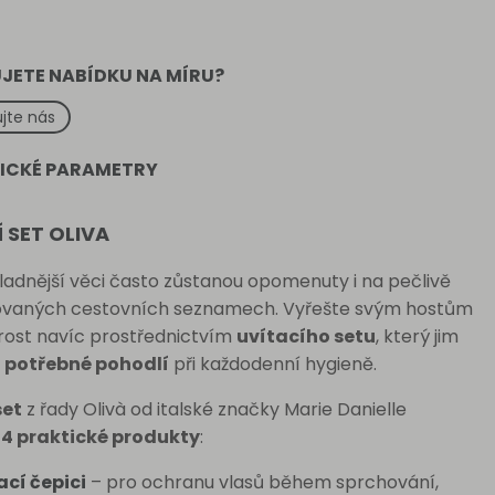
JETE NABÍDKU NA MÍRU?
jte nás
ICKÉ PARAMETRY
 SET OLIVA
ladnější věci často zůstanou opomenuty i na pečlivě
vaných cestovních seznamech. Vyřešte svým hostům
arost navíc prostřednictvím
uvítacího setu
, který jim
e
potřebné pohodlí
při každodenní hygieně.
set
z řady Olivà od italské značky Marie Danielle
e
4 praktické produkty
:
cí čepici
– pro ochranu vlasů během sprchování,