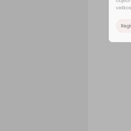
objedn
velikos
Regi