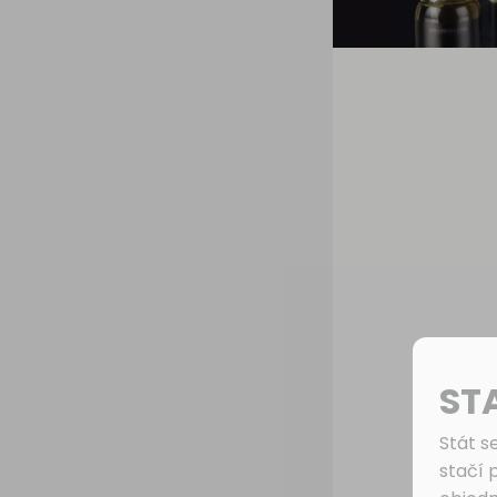
ST
Stát s
stačí 