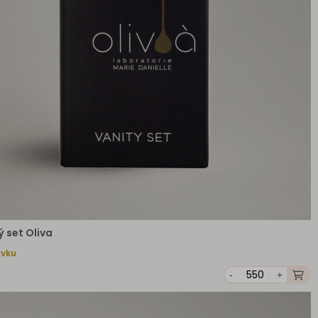
 set Oliva
ávku
-
+