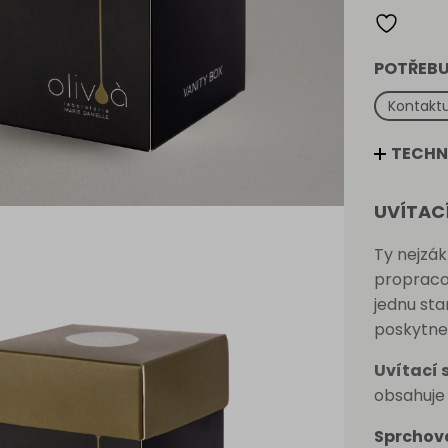
POTŘEBU
Kontaktu
TECHN
UVÍTACÍ
Ty nejzák
propraco
jednu st
poskytn
Uvítací 
obsahuj
Sprchova