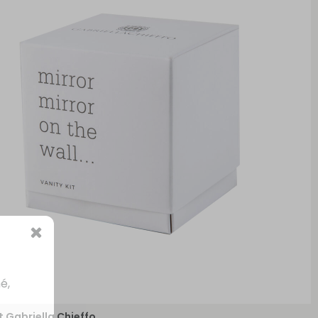
é,
t Gabriella Chieffo