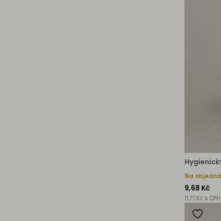
Hygienický
Na objedn
9,68 Kč
11,71 Kč s DPH