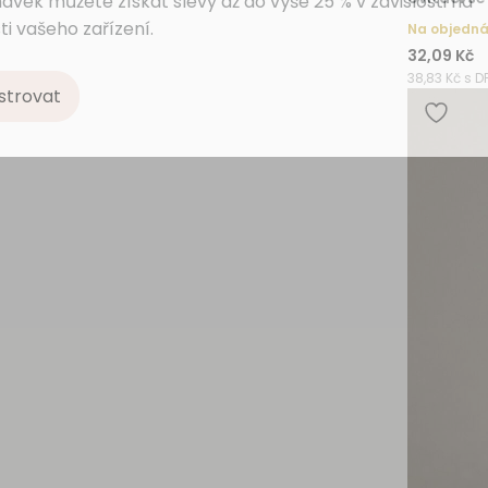
ávek můžete získat slevy až do výše 25 % v závislosti na
ti vašeho zařízení.
Na objedn
32,09 Kč
38,83 Kč s D
strovat