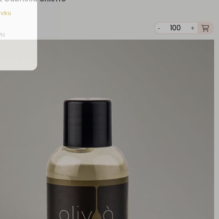
ávku
-
+
PH