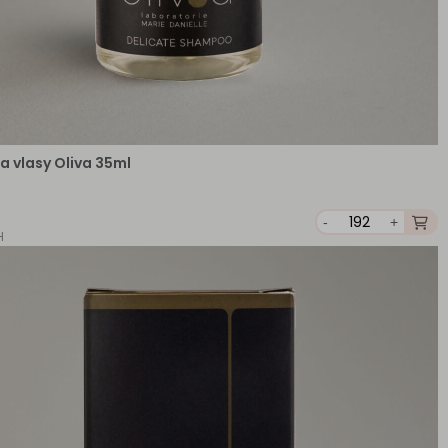
 vlasy Oliva 35ml
-
+
H