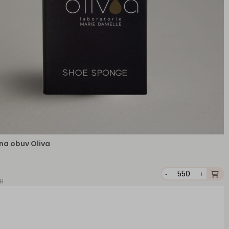
na obuv Oliva
-
+
PH