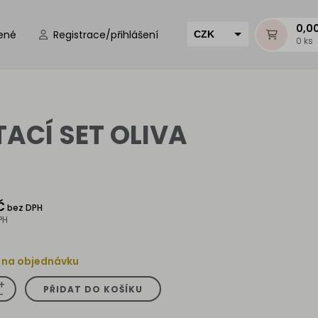
0,0
ené
Registrace/přihlášení
CZK
0 ks
EUR
HUF
MUR
TACÍ SET OLIVA
č
bez DPH
PH
 na objednávku
+
PŘIDAT DO KOŠÍKU
-