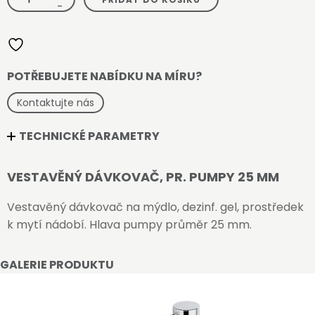
dávkovač,
-
pr.
pumpy
25
mm
množství
POTŘEBUJETE NABÍDKU NA MÍRU?
Kontaktujte nás
TECHNICKÉ PARAMETRY
VESTAVĚNÝ DÁVKOVAČ, PR. PUMPY 25 MM
Vestavěný dávkovač na mýdlo, dezinf. gel, prostředek
k mytí nádobí. Hlava pumpy průměr 25 mm.
GALERIE PRODUKTU