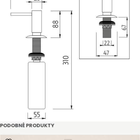
STAŇTE SE KLIENTEM
Stát se klientem velkoobchodu Bohéme Collection
je jednoduché, stačí podnikat a mít platné IČO.
PODOBNÉ PRODUKTY
Kromě snadnějšího procesu objednávek můžete
získat slevy až do výše 25 % v závislosti na velikosti