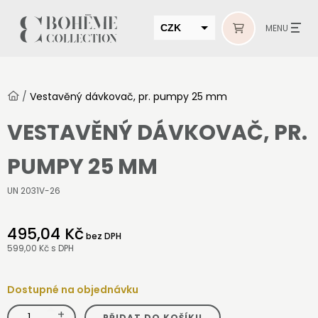
CZK
MENU
EUR
HUF
/
Vestavěný dávkovač, pr. pumpy 25 mm
MUR
VESTAVĚNÝ DÁVKOVAČ, PR.
PUMPY 25 MM
UN 2031V-26
495,04 Kč
bez DPH
599,00 Kč
s DPH
Dostupné na objednávku
+
Vestavěný
PŘIDAT DO KOŠÍKU