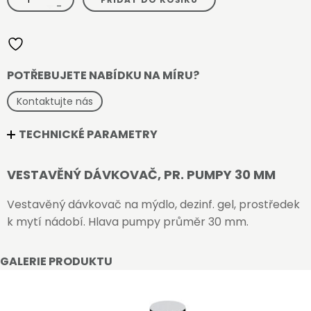
dávkovač,
-
pr.
pumpy
30
mm
množství
POTŘEBUJETE NABÍDKU NA MÍRU?
Kontaktujte nás
TECHNICKÉ PARAMETRY
VESTAVĚNÝ DÁVKOVAČ, PR. PUMPY 30 MM
Vestavěný dávkovač na mýdlo, dezinf. gel, prostředek
k mytí nádobí. Hlava pumpy průměr 30 mm.
GALERIE PRODUKTU