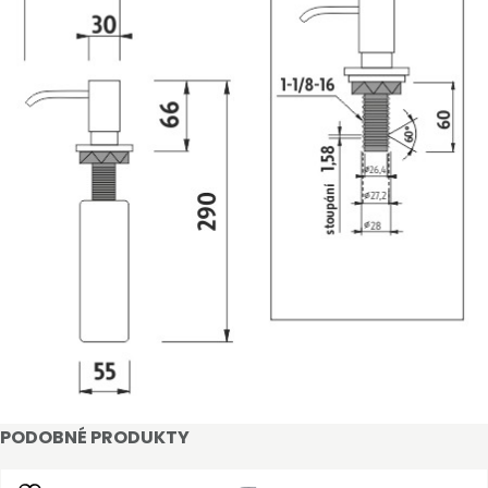
STAŇTE SE KLIENTEM
Stát se klientem velkoobchodu Bohéme Collection
je jednoduché, stačí podnikat a mít platné IČO.
PODOBNÉ PRODUKTY
Kromě snadnějšího procesu objednávek můžete
získat slevy až do výše 25 % v závislosti na velikosti