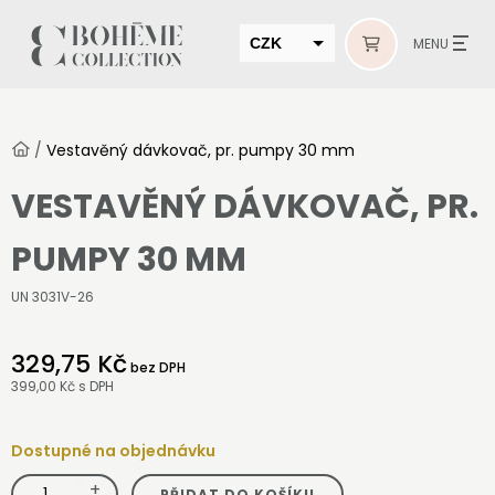
CZK
MENU
EUR
HUF
/
Vestavěný dávkovač, pr. pumpy 30 mm
MUR
VESTAVĚNÝ DÁVKOVAČ, PR.
PUMPY 30 MM
UN 3031V-26
329,75 Kč
bez DPH
399,00 Kč
s DPH
Dostupné na objednávku
+
Vestavěný
PŘIDAT DO KOŠÍKU