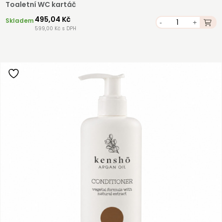
Toaletní WC kartáč
495,04 Kč
Skladem
-
+
599,00 Kč s DPH