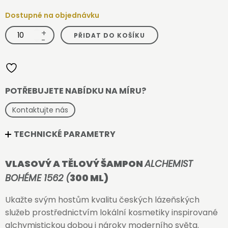
Dostupné na objednávku
+
VLASOVÝ
PŘIDAT DO KOŠÍKU
A
-
TĚLOVÝ
ŠAMPON
ALCHEMIST
BOHÉME
1562
-
300ml
množství
POTŘEBUJETE NABÍDKU NA MÍRU?
Kontaktujte nás
TECHNICKÉ PARAMETRY
VLASOVÝ A TĚLOVÝ ŠAMPON
ALCHEMIST
BOHÉME 1562 (
300 ML)
Ukažte svým hostům kvalitu českých lázeňských
služeb prostřednictvím lokální kosmetiky inspirované
alchymistickou dobou i nároky moderního světa.