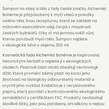
Šampon na vlasy a tělo z řady české značky Alchemist
Bohéme je přizpůsobený k mytí vlasů a pokožky
celého těla. Svou recepturou, která se zakládá na
mátovém esenciálním oleji, čerpá z moudrosti
českých bylinkářů. Díky ní má jemnou svěží vůni,
kterou povzbudí mysl i tělo. Šampon najdete
v ekologické lahvi o objemu 300 ml.
Kosmetická řada Alchemist Bohéme
je inspirovaná
historickými herbáři a najdete ji v ekologických
obalech. Plastové části obalů obsahují technologii
d2W, která promění běžný plast na konci jeho
životnosti na biologicky odbouratelný materiál a
urychlí jeho rozklad. Krabička je z recyklovaného
papíru, který pochází z kontrolovaného ekologického
zemědělství s certifikátem FSC. Produkty neobsahují
škodlivé látky, jako jsou parabeny, ani silikony a nejsou