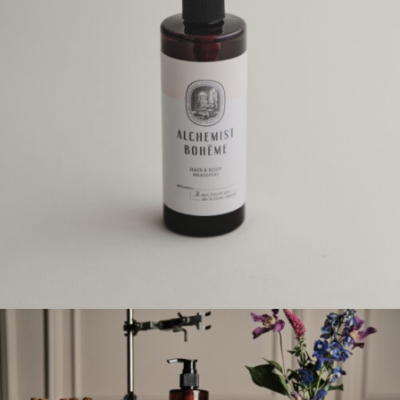
STAŇTE SE KLIENTEM
Stát se klientem velkoobchodu Bohéme Collection
je jednoduché, stačí podnikat a mít platné IČO.
Kromě snadnějšího procesu objednávek můžete
získat slevy až do výše 25 % v závislosti na velikosti
vašeho zařízení.
Registrovat