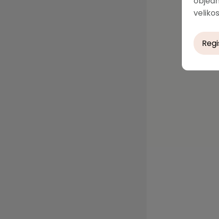
objedn
velikos
Regi