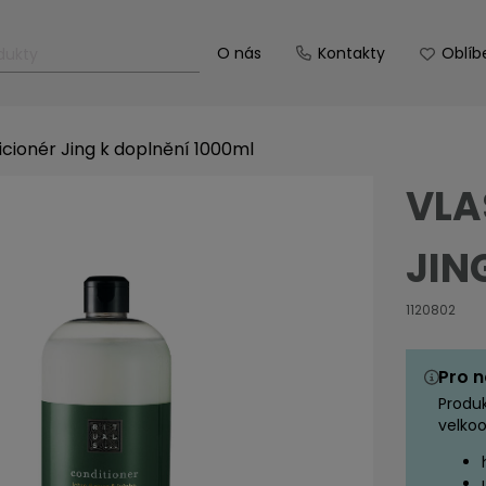
O nás
Kontakty
Oblíb
cionér Jing k doplnění 1000ml
VLA
JIN
1120802
Pro n
Produ
velkoo