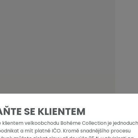
Vonné tyč
AŇTE SE KLIENTEM
Skladem
e klientem velkoobchodu Bohéme Collection je jednoduch
podnikat a mít platné IČO. Kromě snadnějšího procesu