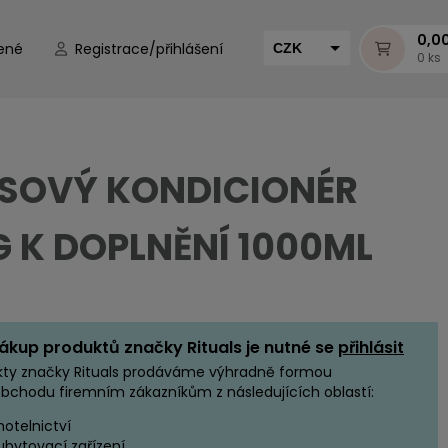
0,0
ené
Registrace/přihlášení
CZK
0 ks
EUR
HUF
MUR
SOVÝ KONDICIONÉR
G K DOPLNĚNÍ 1000ML
ákup produktů značky Rituals je nutné se
přihlásit
kty značky Rituals prodáváme výhradně formou
bchodu firemním zákazníkům z následujících oblastí:
hotelnictví
ubytovací zařízení