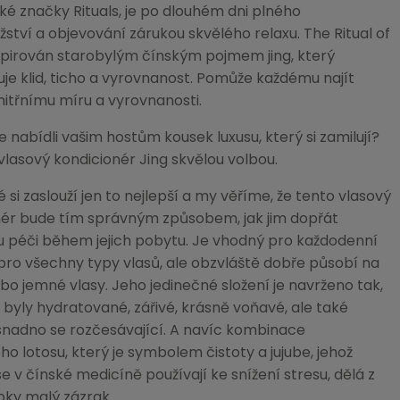
é značky Rituals, je po dlouhém dni plného
ství a objevování zárukou skvělého relaxu. The Ritual of
nspirován starobylým čínským pojmem jing, který
je klid, ticho a vyrovnanost. Pomůže každému najít
nitřnímu míru a vyrovnanosti.
e nabídli vašim hostům kousek luxusu, který si zamilují?
 vlasový kondicionér Jing skvělou volbou.
é si zaslouží jen to nejlepší a my věříme, že tento vlasový
nér bude tím správným způsobem, jak jim dopřát
u péči během jejich pobytu. Je vhodný pro každodenní
 pro všechny typy vlasů, ale obzvláště dobře působí na
ebo jemné vlasy. Jeho jedinečné složení je navrženo tak,
 byly hydratované, zářivé, krásně voňavé, ale také
snadno se rozčesávající. A navíc kombinace
o lotosu, který je symbolem čistoty a jujube, jehož
 v čínské medicíně používají ke snížení stresu, dělá z
pky malý zázrak.