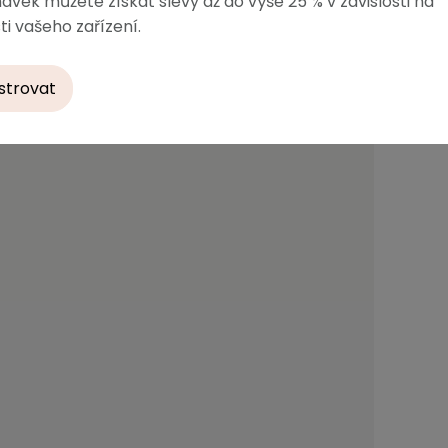
ávek můžete získat slevy až do výše 25 % v závislosti na
ti vašeho zařízení.
strovat