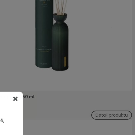
inky Jing 250 ml
Detail produktu
é,