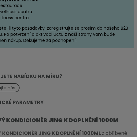
restaurace
wellness centra
fitness centra
ete-li tyto požadavky,
zaregistrujte se
prosím do našeho B2B
u. Po potvrzení a aktivaci účtu z naší strany vám bude
ěn nákup. Děkujeme za pochopení.
JETE NABÍDKU NA MÍRU?
jte nás
ICKÉ PARAMETRY
Ý KONDICIONÉR JING K DOPLNĚNÍ 1000M
 KONDICIONÉR JING K DOPLNĚNÍ 1000ML
z oblíbené