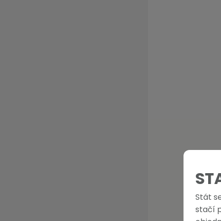
ST
Stát s
stačí 