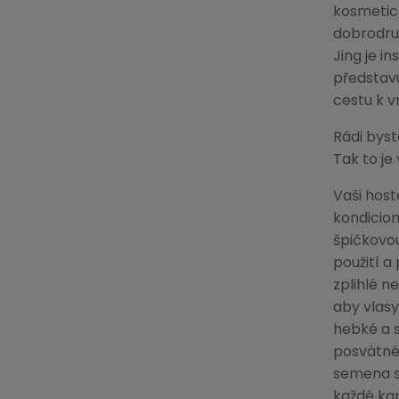
kosmetick
dobrodruž
Jing je i
představu
cestu k v
Rádi byst
Tak to je
Vaši host
kondicio
špičkovo
použití a
zplihlé n
aby vlasy
hebké a 
posvátnéh
semena se
každé ka