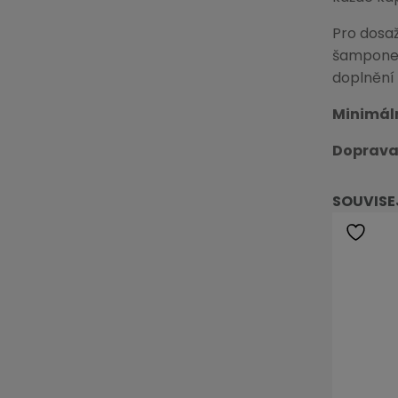
Pro dosaž
šamponem 
doplnění
Minimál
Doprava
SOUVISE