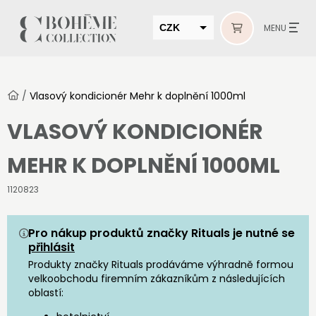
CZK
MENU
EUR
HUF
/
Vlasový kondicionér Mehr k doplnění 1000ml
MUR
VLASOVÝ KONDICIONÉR
MEHR K DOPLNĚNÍ 1000ML
1120823
Pro nákup produktů značky Rituals je nutné se
přihlásit
Produkty značky Rituals prodáváme výhradně formou
velkoobchodu firemním zákazníkům z následujících
oblastí: