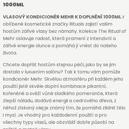
1000ML
VLASOVÝ KONDICIONÉR MEHR K DOPLNĚNÍ 1000ML
z
oblíbené kosmetické značky Rituals zajistí vašim
hostům zářivé vlasy bez námahy. Kolekce The Ritual of
Mehr oslavuje radost, která pramení z intenzivní a
zářivé energie slunce a pomáhá jí vnést do našeho
života.
Chcete dopřát hostům stejnou péči, jako by se jim
dostala v luxusním salónu? Tak k tomu vám pomůže
kondicionér Mehr. Skvělou atmosféru při každém jeho
použití jistě skvěle doplní kombinace pikantní,
kořeněné a svěží vůně sladkého pomeranče, která
zlepší náladu, dodává energii a cedrového dřeva, z
něhož získaný olej je známý tím, že pomáhá zlidnit tělo
i mysl. Je vhodný pro každodenní použití a pro
všechny typy vlasů, ale obzvlášť dobře působí na