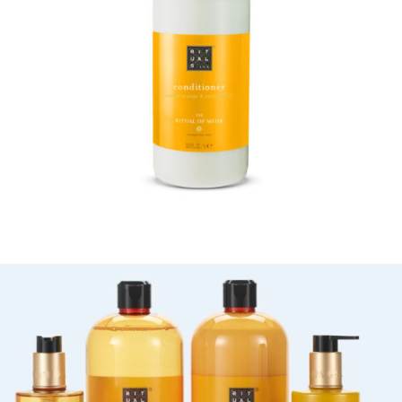
STAŇTE SE KLIENTEM
Stát se klientem velkoobchodu Bohéme Collection
je jednoduché, stačí podnikat a mít platné IČO.
Kromě snadnějšího procesu objednávek můžete
získat slevy až do výše 25 % v závislosti na velikosti
vašeho zařízení.
Registrovat