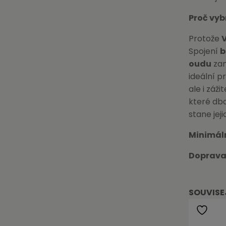
Proč vyb
Protože
Spojení
b
oudu
zan
ideální p
ale i záž
které dba
stane jeji
Minimál
Doprava
SOUVISE