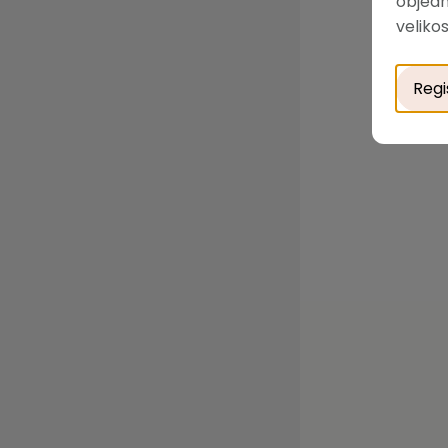
objedn
velikos
Regi