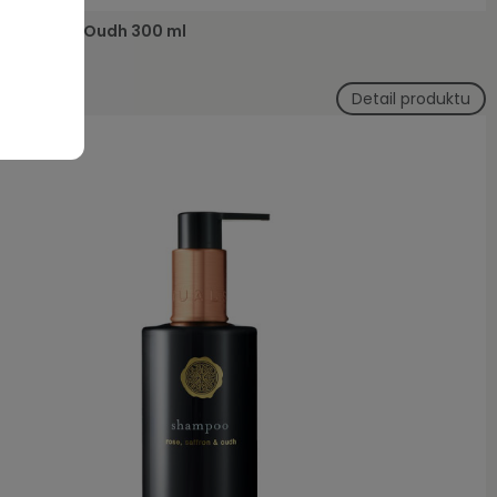
gel Velvet Oudh 300 ml
Detail produktu