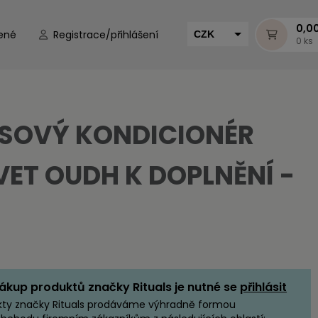
0,0
ené
Registrace/přihlášení
CZK
0 ks
EUR
HUF
MUR
SOVÝ KONDICIONÉR
VET OUDH K DOPLNĚNÍ -
ákup produktů značky Rituals je nutné se
přihlásit
kty značky Rituals prodáváme výhradně formou