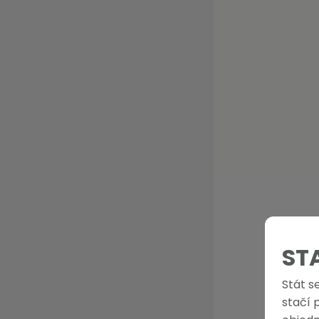
ST
Stát s
stačí 