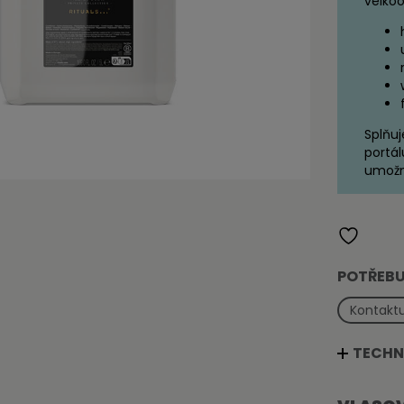
velkoo
Splňuj
portál
umožn
POTŘEBU
Kontaktu
TECHN