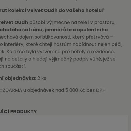
rat kolekci Velvet Oudh do vašeho hotelu?
Velvet Oudh
působí výjimečně na těle i v prostoru.
ohatého šafránu, jemné růže a opulentního
echává dojem sofistikovanosti, který přetrvává –
ro interiéry, které chtějí hostům nabídnout nejen péči,
itek. Kolekce byla vytvořena pro hotely a rezidence,
jí na detaily a hledají výjimečný podpis vůně, jež se
ch součástí.
ní objednávka:
2 ks
:
ZDARMA u objednávek nad 5 000 Kč bez DPH
JÍCÍ PRODUKTY