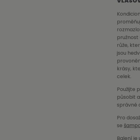
VLASOV
Kondicion
proměňuj
rozmazlo
pružnost 
růže, kte
jsou hedv
provoněné
krásy, kt
celek.
Použijte 
působit a
správné 
Pro dosaž
se
šamp
Balení je