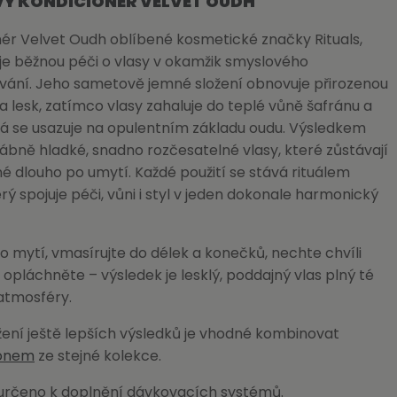
Ý KONDICIONÉR VELVET OUDH
ér Velvet Oudh oblíbené kosmetické značky Rituals,
e běžnou péči o vlasy v okamžik smyslového
vání. Jeho sametově jemné složení obnovuje přirozenou
a lesk, zatímco vlasy zahaluje do teplé vůně šafránu a
rá se usazuje na opulentním základu oudu. Výsledkem
ábně hladké, snadno rozčesatelné vlasy, které zůstávají
 dlouho po umytí. Každé použití se stává rituálem
erý spojuje péči, vůni i styl v jeden dokonale harmonický
po mytí, vmasírujte do délek a konečků, nechte chvíli
 opláchněte – výsledek je lesklý, poddajný vlas plný té
atmosféry.
ení ještě lepších výsledků je vhodné kombinovat
onem
ze stejné kolekce.
 určeno k doplnění dávkovacích systémů.