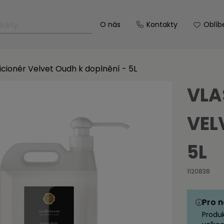
O nás
Kontakty
Oblíb
cionér Velvet Oudh k doplnění - 5L
VLA
VEL
5L
1120838
Pro n
Produ