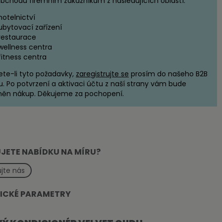
bchodu firemním zákazníkům z následujících oblastí:
hotelnictví
ubytovací zařízení
restaurace
wellness centra
fitness centra
ete-li tyto požadavky,
zaregistrujte se
prosím do našeho B2B
u. Po potvrzení a aktivaci účtu z naší strany vám bude
ěn nákup. Děkujeme za pochopení.
JETE NABÍDKU NA MÍRU?
jte nás
ICKÉ PARAMETRY