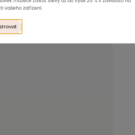
ávek můžete získat slevy až do výše 25 % v závislosti na
ti vašeho zařízení.
Sprchový 
Skladem
strovat