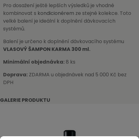
Pro dosažení ještě lepších výsledků je vhodné
kombinovat s
kondicionérem
ze stejné kolekce. Toto
velké balení je ideální k doplnění dávkovacích
systémů.
Balení je určeno k doplnění dávkovacího systému
VLASOVÝ ŠAMPON KARMA 300 ml
.
Minimální objednávka:
8 ks
Doprava:
ZDARMA u objednávek nad 5 000 Kč bez
DPH
GALERIE PRODUKTU