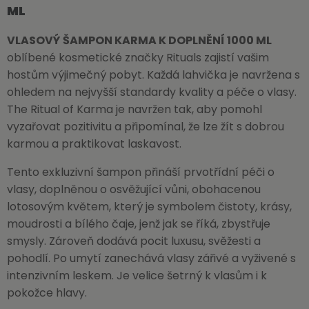
ML
VLASOVÝ ŠAMPON KARMA K DOPLNĚNÍ 1000 ML
oblíbené kosmetické značky Rituals zajistí vašim
hostům výjimečný pobyt. Každá lahvička je navržena s
ohledem na nejvyšší standardy kvality a péče o vlasy.
The Ritual of Karma je navržen tak, aby pomohl
vyzařovat pozitivitu a připomínal, že lze žít s dobrou
karmou a praktikovat laskavost.
Tento exkluzivní šampon přináší prvotřídní péči o
vlasy, doplněnou o osvěžující vůni, obohacenou
lotosovým květem, který je symbolem čistoty, krásy,
moudrosti a bílého čaje, jenž jak se říká, zbystřuje
smysly. Zároveň dodává pocit luxusu, svěžesti a
pohodlí. Po umytí zanechává vlasy zářivé a vyživené s
intenzivním leskem. Je velice šetrný k vlasům i k
pokožce hlavy.