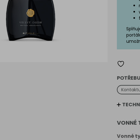
Splňuj
portál
umožn
POTŘEBU
Kontaktu
TECHN
VONNÉ 
Vonné ty