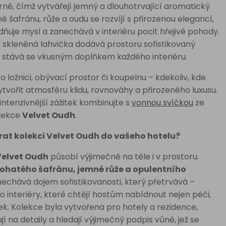
ě, čímž vytvářejí jemný a dlouhotrvající aromatický
ně šafránu, růže a oudu se rozvíjí s přirozenou elegancí,
idňuje mysl a zanechává v interiéru pocit hřejivé pohody.
 skleněná lahvička dodává prostoru sofistikovaný
 stává se vkusným doplňkem každého interiéru.
ro ložnici, obývací prostor či koupelnu – kdekoliv, kde
tvořit atmosféru klidu, rovnováhy a přirozeného luxusu.
 intenzivnější zážitek kombinujte s
vonnou svíčkou
ze
olekce
Velvet Oudh
.
rat kolekci Velvet Oudh do vašeho hotelu?
Velvet Oudh
působí výjimečně na těle i v prostoru.
ohatého šafránu, jemné růže a opulentního
echává dojem sofistikovanosti, který přetrvává –
ro interiéry, které chtějí hostům nabídnout nejen péči,
itek. Kolekce byla vytvořena pro hotely a rezidence,
jí na detaily a hledají výjimečný podpis vůně, jež se