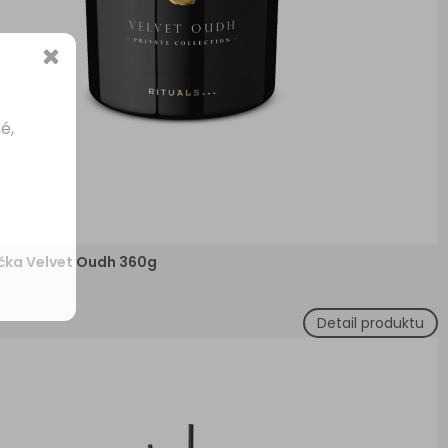
é,
čka Velvet Oudh 360g
Detail produktu