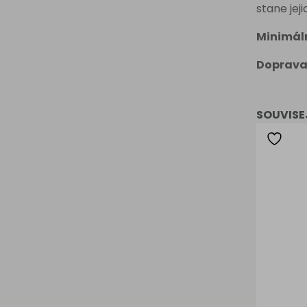
stane jeji
Minimál
Doprava
SOUVISE