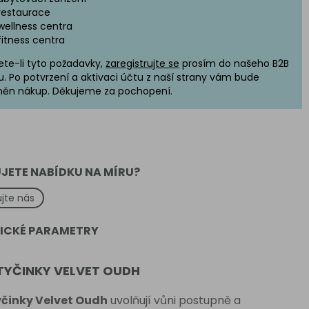
restaurace
wellness centra
fitness centra
ete-li tyto požadavky,
zaregistrujte se
prosím do našeho B2B
u. Po potvrzení a aktivaci účtu z naší strany vám bude
ěn nákup. Děkujeme za pochopení.
JETE NABÍDKU NA MÍRU?
jte nás
ICKÉ PARAMETRY
TYČINKY VELVET OUDH
činky Velvet Oudh
uvolňují vůni postupně a