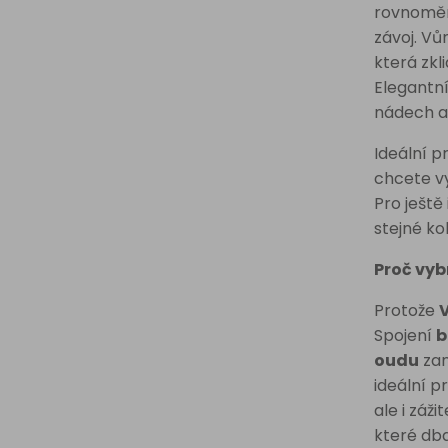
rovnoměrn
závoj. Vů
která zkl
Elegantní
nádech a
Ideální p
chcete vy
Pro ještě
stejné k
Proč vyb
Protože
Spojení
b
oudu
zan
ideální p
ale i záž
které dba