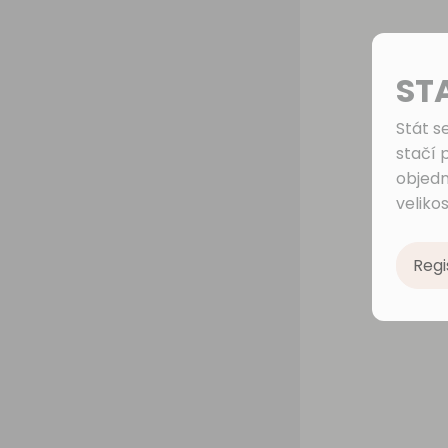
ST
Stát s
stačí 
objedn
velikos
Regi