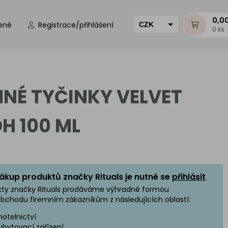
0,0
ené
Registrace/přihlášení
CZK
0 ks
EUR
HUF
MUR
NÉ TYČINKY VELVET
H 100 ML
ákup produktů značky Rituals je nutné se
přihlásit
kty značky Rituals prodáváme výhradně formou
bchodu firemním zákazníkům z následujících oblastí:
hotelnictví
ubytovací zařízení