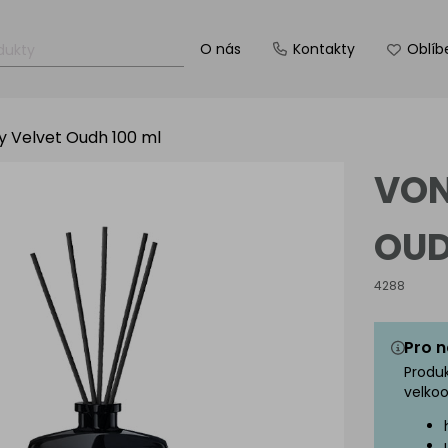
O nás
Kontakty
Oblíb
y Velvet Oudh 100 ml
VON
OUD
4288
Pro n
Produ
velkoo