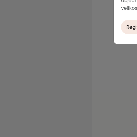
objedn
velikos
Regi