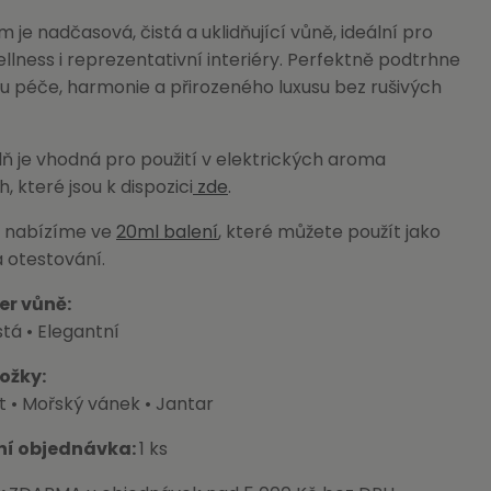
 je nadčasová, čistá a uklidňující vůně, ideální pro
ellness i reprezentativní interiéry. Perfektně podtrhne
u péče, harmonie a přirozeného luxusu bez rušivých
ň je vhodná pro použití v elektrických aroma
, které jsou k dispozici
zde
.
é nabízíme ve
20ml balení
, které můžete použít jako
 otestování.
er vůně:
stá • Elegantní
ložky:
 • Mořský vánek • Jantar
ní objednávka:
1 ks