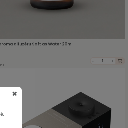
aroma difuzéru Soft as Water 20ml
-
+
DPH
é,