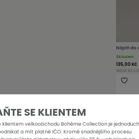
Náplň do 
Skladem
135,00 Kč
163,35 Kč s 
AŇTE SE KLIENTEM
e klientem velkoobchodu Bohéme Collection je jednoduch
podnikat a mít platné IČO. Kromě snadnějšího procesu