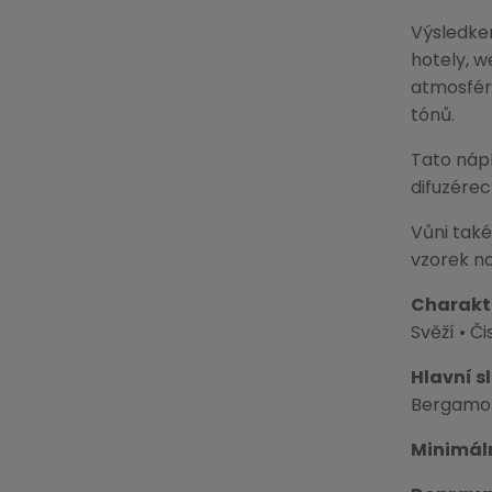
Výsledkem
hotely, w
atmosfér
tónů.
Tato nápl
difuzérech
Vůni tak
vzorek na
Charakt
Svěží • Či
Hlavní s
Bergamot
Minimál