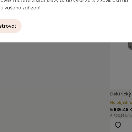
ávek můžete získat slevy až do výše 25 % v závislosti na
ti vašeho zařízení.
strovat
Elektrick
Na objedn
5 636,48 
6 820,14 Kč 