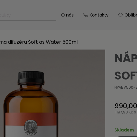
O nás
Kontakty
Oblíb
ma difuzéru Soft as Water 500ml
NÁP
SOF
NPABV500-
990,00
1 197,90 Kč
s
Skladem