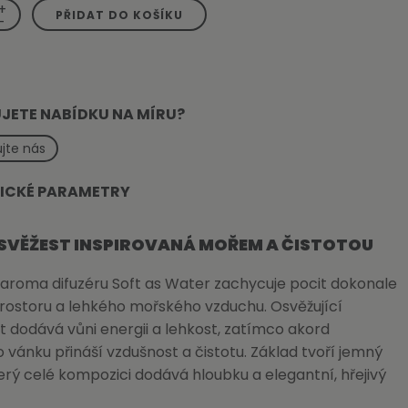
+
PŘIDAT DO KOŠÍKU
-
JETE NABÍDKU NA MÍRU?
jte nás
ICKÉ PARAMETRY
SVĚŽEST INSPIROVANÁ MOŘEM A ČISTOTOU
 aroma difuzéru Soft as Water zachycuje pocit dokonale
rostoru a lehkého mořského vzduchu. Osvěžující
 dodává vůni energii a lehkost, zatímco akord
vánku přináší vzdušnost a čistotu. Základ tvoří jemný
terý celé kompozici dodává hloubku a elegantní, hřejivý