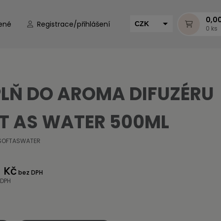
0,0
ené
Registrace/přihlášení
CZK
0 ks
EUR
HUF
MUR
LŇ DO AROMA DIFUZÉRU
T AS WATER 500ML
SOFTASWATER
 Kč
bez DPH
 DPH