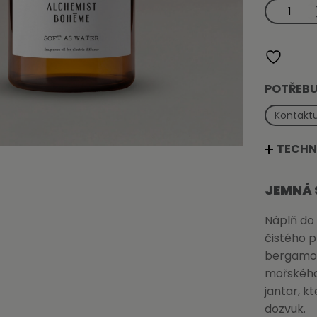
Náplň
do
aroma
difuzéru
Soft
as
Water
500ml
množství
POTŘEBU
Kontaktu
TECHN
JEMNÁ 
Náplň do
čistého p
bergamot
mořského 
jantar, k
dozvuk.