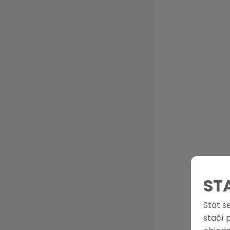
ST
Stát s
stačí 