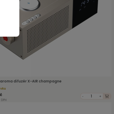
ý aroma difuzér X-AIR champagne
ávku
Kč
-
+
s DPH