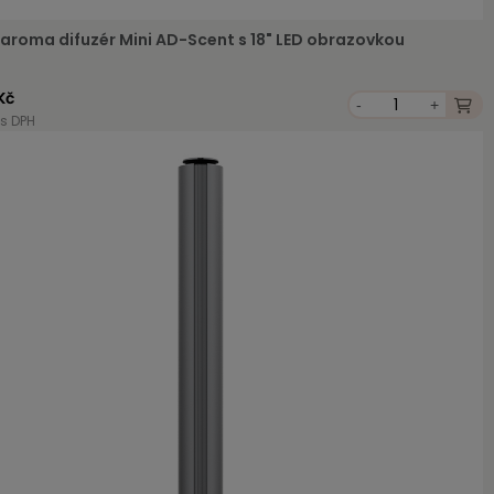
ý aroma difuzér Mini AD-Scent s 18" LED obrazovkou
Kč
-
+
 s DPH