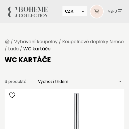
CZK
MENU
EUR
HUF
/
Vybavení koupelny
/
Koupelnové doplňky Nimco
MUR
/
Lada
/
WC kartáče
WC KARTÁČE
6 produktů