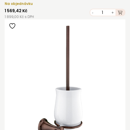
Na objednávku
1 569,42 Kč
-
+
1 899,00 Kč s DPH
STAŇTE SE KLIENTEM
Stát se klientem velkoobchodu Bohéme Collection
je jednoduché, stačí podnikat a mít platné IČO.
Kromě snadnějšího procesu objednávek můžete
získat slevy až do výše 25 % v závislosti na velikosti
vašeho zařízení.
Registrovat