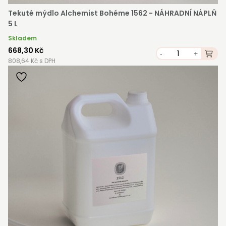
Tekuté mýdlo Alchemist Bohéme 1562 - NÁHRADNÍ NÁPLŇ
5 L
Skladem
668,30 Kč
-
+
808,64 Kč s DPH