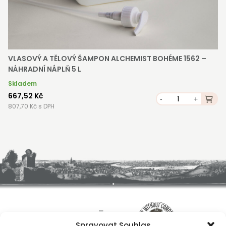
VLASOVÝ A TĚLOVÝ ŠAMPON ALCHEMIST BOHÉME 1562 –
NÁHRADNÍ NÁPLŇ 5 L
Skladem
667,52 Kč
-
+
807,70 Kč s DPH
Spravovat Souhlas