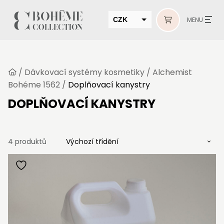
CZK
MENU
EUR
HUF
/
Dávkovací systémy kosmetiky
/
Alchemist
MUR
Bohéme 1562
/
Doplňovací kanystry
DOPLŇOVACÍ KANYSTRY
4 produktů