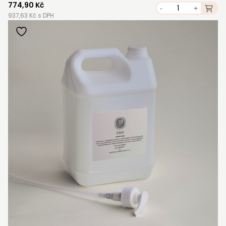
774,90 Kč
-
+
937,63 Kč s DPH
STAŇTE SE KLIENTEM
Stát se klientem velkoobchodu Bohéme Collection
je jednoduché, stačí podnikat a mít platné IČO.
Kromě snadnějšího procesu objednávek můžete
získat slevy až do výše 25 % v závislosti na velikosti
vašeho zařízení.
Registrovat