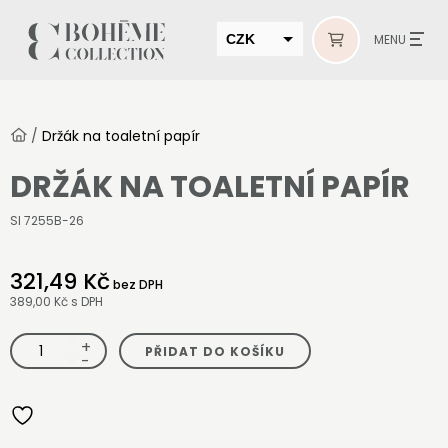
CZK
MENU
EUR
HUF
/
Držák na toaletní papír
MUR
DRŽÁK NA TOALETNÍ PAPÍR
SI 7255B-26
321,49 Kč
bez DPH
389,00 Kč
s DPH
+
Držák
PŘIDAT DO KOŠÍKU
na
-
toaletní
papír
množství