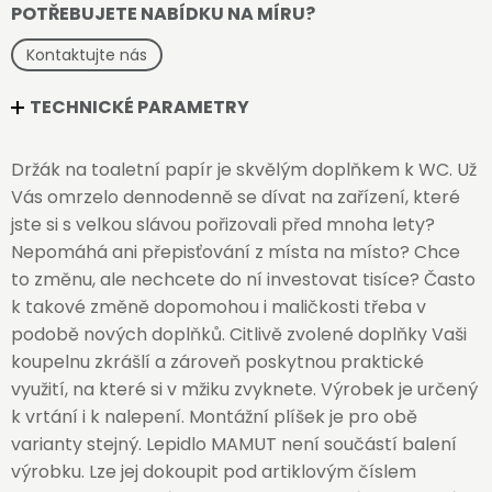
POTŘEBUJETE NABÍDKU NA MÍRU?
Kontaktujte nás
TECHNICKÉ PARAMETRY
Držák na toaletní papír je skvělým doplňkem k WC. Už
Vás omrzelo dennodenně se dívat na zařízení, které
jste si s velkou slávou pořizovali před mnoha lety?
Nepomáhá ani přepisťování z místa na místo? Chce
to změnu, ale nechcete do ní investovat tisíce? Často
k takové změně dopomohou i maličkosti třeba v
podobě nových doplňků. Citlivě zvolené doplňky Vaši
koupelnu zkrášlí a zároveň poskytnou praktické
využití, na které si v mžiku zvyknete. Výrobek je určený
k vrtání i k nalepení. Montážní plíšek je pro obě
varianty stejný. Lepidlo MAMUT není součástí balení
výrobku. Lze jej dokoupit pod artiklovým číslem