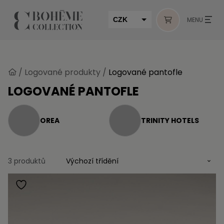
CZK
MENU
EUR
HUF
/
Logované produkty
/
Logované pantofle
MUR
LOGOVANÉ PANTOFLE
OREA
TRINITY HOTELS
3 produktů